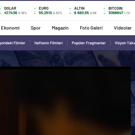
DOLAR
EURO
ALTIN
BITCOIN
47,7436
55,2510
6.660,55
3098847
0.18%
0.32%
2,59
1.1%
Ekonomi
Spor
Magazin
Foto Galeri
Videolar
yondaki Filmler
Haftanın Filmleri
Popüler Fragmanlar
Vizyon Tak