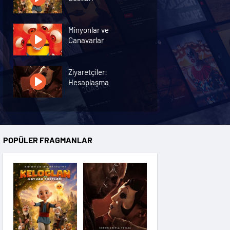
Minyonlar ve
Canavarlar
Ziyaretçiler:
Hesaplaşma
Nasreddin Hoca:
Zaman Yolcusu 4
POPÜLER FRAGMANLAR
Oyuncak Hikayesi 5
Hayvan Çiftliği