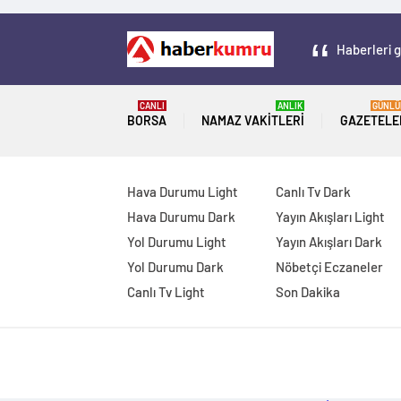
Haberleri g
CANLI
ANLIK
GÜNLÜ
BORSA
NAMAZ VAKITLERI
GAZETELE
Hava Durumu Light
Canlı Tv Dark
Hava Durumu Dark
Yayın Akışları Light
Yol Durumu Light
Yayın Akışları Dark
Yol Durumu Dark
Nöbetçi Eczaneler
Canlı Tv Light
Son Dakika