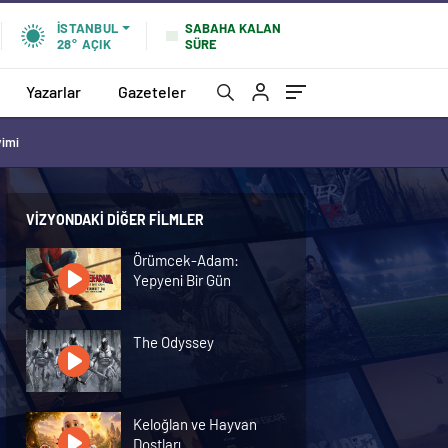
SABAHA KALAN
İSTANBUL
SÜRE
28°
AÇIK
Yazarlar
Gazeteler
vimi
VIZYONDAKI DIĞER FILMLER
Örümcek-Adam:
Yepyeni Bir Gün
The Odyssey
Keloğlan ve Hayvan
Dostları