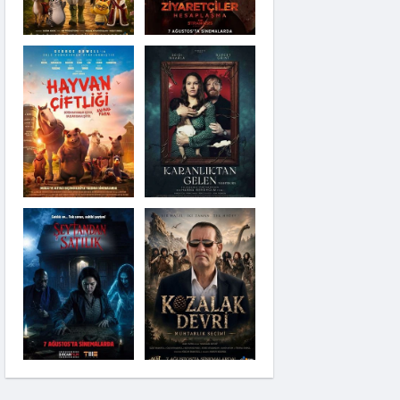
Karanlıktan Gelen
Şeytandan Satılık
Kozalak Devri
Moana