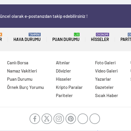
üncel olarak e-postanızdan takip edebilirsiniz !
K
TAHMİNİ
LİG
EKONOMİ
E
R
HAVA DURUMU
PUAN DURUMU
HISSELER
PARI
Canlı Borsa
Altınlar
Foto Galeri
Namaz Vakitleri
Dövizler
Video Galeri
Puan Durumu
Hisseler
Yazarlar
Örnek Burç Yorumu
Kripto Paralar
Gazeteler
Pariteler
Sıcak Haber