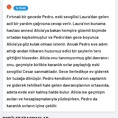
1s 34dk
Fırtınalı bir gecede Pedro, eski sevgilisi Laura’dan gelen
acil bir yardım çağrısına cevap verir. Laura’nın bunama
hastası annesi Alicia’ya bakan hemşire gizemli biçimde
ortadan kaybolmuştur ve Pedro’dan gece boyunca
Alicia’ya göz kulak olması istenir. Ancak Pedro eve adım
attığı andan itibaren huzursuz edici bir şeylerin ters
gittiğini hisseder. Alicia onu tanımıyormuş gibi davranır;
onu, geçmişte birlikte karanlık sırlar paylaştığı eski
sevgilisi Cesar sanmaktadır. Gece ilerledikçe ev giderek
bir tuzağa dönüşür. Pedro kendisini Alicia’nın saplantılı
ve giderek tehlikeli hale gelen davranışlarının ortasında,
adeta evde esir kalmış halde bulur. Alicia ise geçmişin
acıları ve hesaplaşmalarıyla yüzleşirken, Pedro da
karanlık sırların içine çekilir.