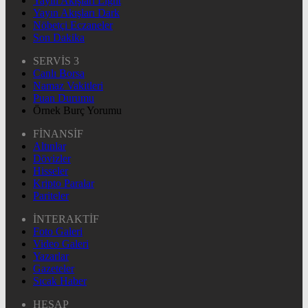
Yayın Akışları Light
Yayın Akışları Dark
Nöbetçi Eczaneler
Son Dakika
SERVİS 3
Canlı Borsa
Namaz Vakitleri
Puan Durumu
Örnek Burç Yorumu
FİNANSİF
Altınlar
Dövizler
Hisseler
Kripto Paralar
Pariteler
İNTERAKTİF
Foto Galeri
Video Galeri
Yazarlar
Gazeteler
Sıcak Haber
HESAP