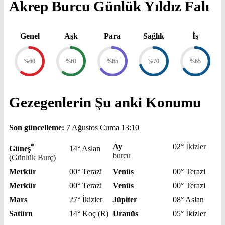
Akrep Burcu Günlük Yıldız Falı
Genel
Aşk
Para
Sağlık
İş
%60
%60
%65
%70
%65
Gezegenlerin Şu anki Konumu
Son güncelleme:
7 Ağustos Cuma 13:10
*
Ay
02°
İkizler
Güneş
14° Aslan
burcu
(
Günlük Burç
)
Merkür
00° Terazi
Venüs
00° Terazi
Merkür
00° Terazi
Venüs
00° Terazi
Mars
27° İkizler
Jüpiter
08° Aslan
Satürn
14° Koç (R)
Uranüs
05° İkizler