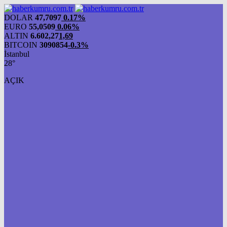
DOLAR
47,7097
0.17%
EURO
55,0509
0.06%
ALTIN
6.602,27
1,69
BITCOIN
3090854
-0.3%
İstanbul
28°
AÇIK