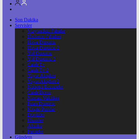
Son Dakika
Servisler
Vizyondaki Filmler
Haftanin Filmleri
Hava Durumu
Hava Durumu 2
Yol Durumu
Yol Durumu 2
Canlı Tv
Canlı Tv 2
Yayın Akışları
Yayın Akışları 2
Nöbetçi Eczaneler
Canlı Borsa
Namaz Vakitleri
Puan Durumu
Kripto Paralar
Dövizler
Hisseler
Altınlar
Pariteler
Gündem