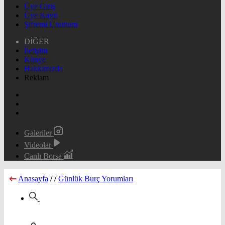
Üye Giriş
Üye Kayıt
Şifremi Unuttum
DİĞER
İletişim
Künye
Hakkımızda
Reklam
Galeriler
Videolar
Canlı Borsa
Anasayfa
/
/
Günlük Burç Yorumları