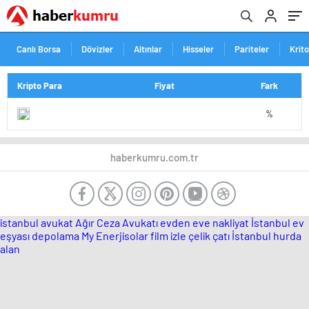
Canlı Borsa
Dövizler
Altınlar
Hisseler
Pariteler
Krit
Kripto Para
Fiyat
Fark
%
haberkumru.com.tr
istanbul avukat
Ağır Ceza Avukatı
evden eve nakliyat İstanbul
ev
eşyası depolama
My Enerjisolar
film izle
çelik çatı
İstanbul hurda
alan