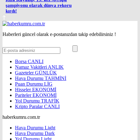
şampiyonu olarak dünya rekoru
kırdı!
Haberleri güncel olarak e-postanızdan takip edebilirsiniz !
Borsa
CANLI
Namaz Vakitleri
ANLIK
Gazeteler
GÜNLÜK
Hava Durumu
TAHMİNİ
Puan Durumu
LİG
Hisseler
EKONOMİ
Pariteler
EKONOMİ
Yol Durumu
TRAFİK
Kripto Paralar
CANLI
haberkumru.com.tr
Hava Durumu Light
Hava Durumu Dark
Yol Durumu Light