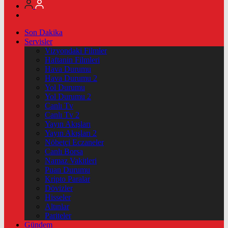
Son Dakika
Servisler
Vizyondaki Filmler
Haftanin Filmleri
Hava Durumu
Hava Durumu 2
Yol Durumu
Yol Durumu 2
Canlı Tv
Canlı Tv 2
Yayın Akışları
Yayın Akışları 2
Nöbetçi Eczaneler
Canlı Borsa
Namaz Vakitleri
Puan Durumu
Kripto Paralar
Dövizler
Hisseler
Altınlar
Pariteler
Gündem