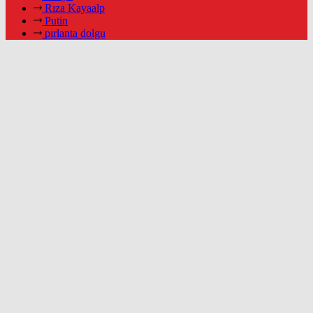
Rıza Kayaalp
Putin
pırlanta dolgu