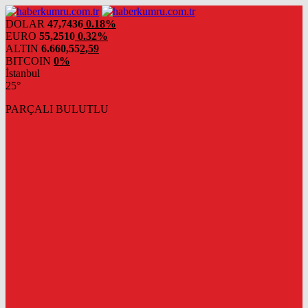
DOLAR
47,7436
0.18%
EURO
55,2510
0.32%
ALTIN
6.660,55
2,59
BITCOIN
0%
İstanbul
25°
PARÇALI BULUTLU