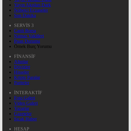
Yayın Akışları Dark
Nöbetçi Eczaneler
Son Dakika
SERVİS 3
Canlı Borsa
Namaz Vakitleri
Puan Durumu
Örnek Burç Yorumu
FİNANSİF
Altınlar
Dövizler
Hisseler
Kripto Paralar
Pariteler
İNTERAKTİF
Foto Galeri
Video Galeri
Yazarlar
Gazeteler
Sıcak Haber
HESAP