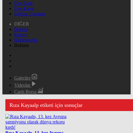
Üye Giriş
Üye Kayıt
Şifremi Unuttum
DİĞER
İletişim
Künye
Hakkımızda
Reklam
Galeriler
Videolar
Canlı Borsa
Rıza Kayaalp etiketi için sonuçlar
Rıza Kayaalp, 13. kez Avrupa