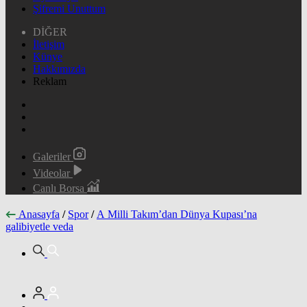
Şifremi Unuttum
DİĞER
İletişim
Künye
Hakkımızda
Reklam
Galeriler
Videolar
Canlı Borsa
Anasayfa
/
Spor
/
A Milli Takım’dan Dünya Kupası’na
galibiyetle veda