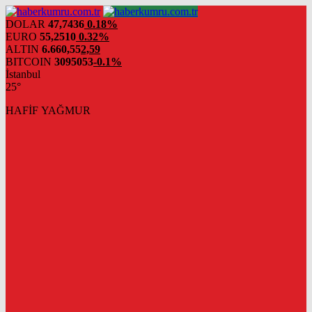
DOLAR
47,7436
0.18%
EURO
55,2510
0.32%
ALTIN
6.660,55
2,59
BITCOIN
3095053
-0.1%
İstanbul
25°
HAFİF YAĞMUR