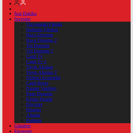
Son Dakika
Servisler
Vizyondaki Filmler
Haftanin Filmleri
Hava Durumu
Hava Durumu 2
Yol Durumu
Yol Durumu 2
Canlı Tv
Canlı Tv 2
Yayın Akışları
Yayın Akışları 2
Nöbetçi Eczaneler
Canlı Borsa
Namaz Vakitleri
Puan Durumu
Kripto Paralar
Dövizler
Hisseler
Altınlar
Pariteler
Gündem
Ekonomi