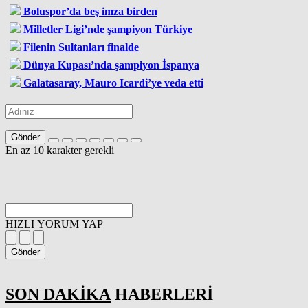
Boluspor’da beş imza birden
Milletler Ligi’nde şampiyon Türkiye
Filenin Sultanları finalde
Dünya Kupası’nda şampiyon İspanya
Galatasaray, Mauro Icardi’ye veda etti
Gönder
En az 10 karakter gerekli
HIZLI YORUM YAP
Gönder
SON DAKİKA
HABERLERİ