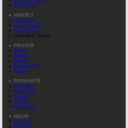
Nöbetçi Eczaneler
Son Dakika
SERVİS 3
Canlı Borsa
Namaz Vakitleri
Puan Durumu
Örnek Burç Yorumu
FİNANSİF
Altınlar
Dövizler
Hisseler
Kripto Paralar
Pariteler
İNTERAKTİF
Foto Galeri
Video Galeri
Yazarlar
Gazeteler
Sıcak Haber
HESAP
Üye Giriş
Üye Kayıt