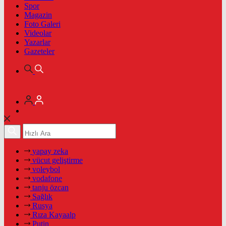
Spor
Magazin
Foto Galeri
Videolar
Yazarlar
Gazeteler
yapay zeka
vücut geliştirme
voleybol
vodafone
tanju özcan
Sağlık
Rusya
Rıza Kayaalp
Putin