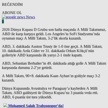
BEĞENDİM
ABONE OL
News
0
2026 Dünya Kupası D Grubu son hafta maçında A Milli Takımımız,
ABD ile karşı karşıya geldi. Los Angeles’ta SoFi Stadyumu’nda
oynanan maçı A Milli Takım, 3-2’lik skorla kazandı.
ABD, 3. dakikada Auston Trusty ile 1-0 öne geçti. A Milli Takım,
10. dakikada Arda Güler ve 31. dakikada Orkun Kökçü’nün
golleriyle ABD karşısında ilk yarıyı 2-1 önde kapattı.
ABD, Sebastian Berhalter’in 49. dakikada attığı golle A Milli Takım
karşısında durumu 2-2’ye getirdi.
A Milli Takım, 90+8. dakikada Kaan Ayhan’ın golüyle maçı 3-2
kazandı.
Dünya Kupasında Avustralya ve Paraguay’a kaybeden A Milli
Takım, ABD galibiyeti ile Dünya Kupası’na 3 puanla veda etti.
ABD, 6 puanla üst tura yükseldi.
Mohamed Salah Trabzonspor’da!