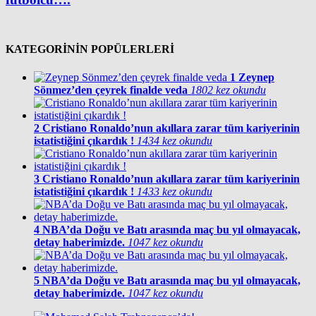
KATEGORİNİN POPÜLERLERİ
1
Zeynep
Sönmez’den çeyrek finalde veda
1802 kez okundu
2
Cristiano Ronaldo’nun akıllara zarar tüm kariyerinin
istatistiğini çıkardık !
1434 kez okundu
3
Cristiano Ronaldo’nun akıllara zarar tüm kariyerinin
istatistiğini çıkardık !
1433 kez okundu
4
NBA’da Doğu ve Batı arasında maç bu yıl olmayacak,
detay haberimizde.
1047 kez okundu
5
NBA’da Doğu ve Batı arasında maç bu yıl olmayacak,
detay haberimizde.
1047 kez okundu