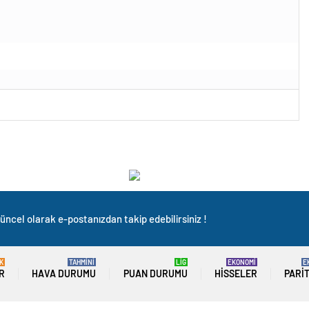
üncel olarak e-postanızdan takip edebilirsiniz !
K
TAHMİNİ
LİG
EKONOMİ
E
R
HAVA DURUMU
PUAN DURUMU
HISSELER
PARI