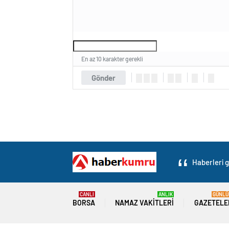
En az 10 karakter gerekli
Gönder
Haberleri g
CANLI
ANLIK
GÜNLÜ
BORSA
NAMAZ VAKITLERI
GAZETELE