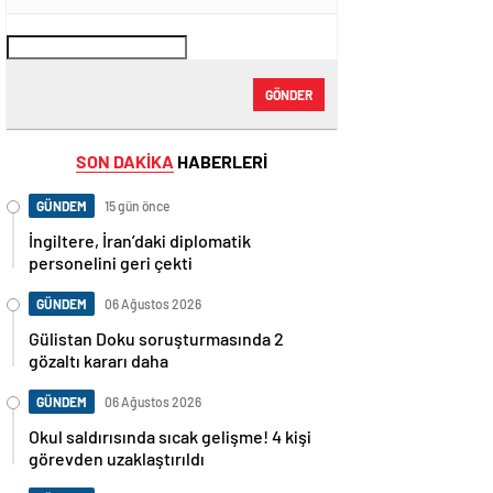
GÖNDER
SON DAKİKA
HABERLERİ
GÜNDEM
15 gün önce
İngiltere, İran’daki diplomatik
personelini geri çekti
GÜNDEM
06 Ağustos 2026
Gülistan Doku soruşturmasında 2
gözaltı kararı daha
GÜNDEM
06 Ağustos 2026
Okul saldırısında sıcak gelişme! 4 kişi
görevden uzaklaştırıldı