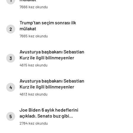
1
7666 kez okundu
Trump’tan seçim sonrası ilk
mülakat
2
7665 kez okundu
Avusturya başbakanı Sebastian
Kurz ile ilgili bilinmeyenler
3
4615 kez okundu
Avusturya başbakanı Sebastian
Kurz ile ilgili bilinmeyenler
4
4613 kez okundu
Joe Biden 6 aylık hedeflerini
açıkladı. Senato buz gibi…
5
2784 kez okundu