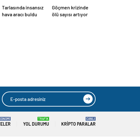
Tarlasında insansız
Göçmen krizinde
hava aracı buldu
ölü sayısı artıyor
KONOMİ
TRAFİK
CANLI
TELER
YOL DURUMU
KRIPTO PARALAR