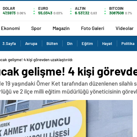
DOLAR
EURO
ALTIN
BITCOIN
47,5973
55,0343
6.537,32
3087508
0.06%
0.03%
0,63
0.7%
Ekonomi
Spor
Magazin
Foto Galeri
Videolar
3.Sayfa
Avrupa
Bülten
Din
Eğitim
Hayat
Politika
sıcak gelişme! 4 kişi görevden uzaklaştırıldı
ıcak gelişme! 4 kişi görevde
ede 19 yaşındaki Ömer Ket tarafından düzenlenen silahlı sa
dürlüğü ve 2 ilçe milli eğitim müdürlüğü yöneticisinin göre