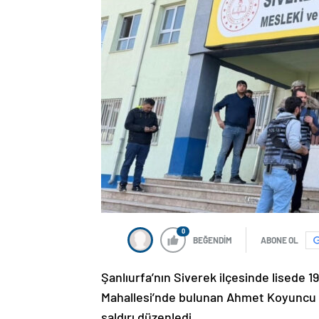
0
BEĞENDİM
ABONE OL
Şanlıurfa’nın Siverek ilçesinde lisede 
Mahallesi’nde bulunan Ahmet Koyuncu Me
saldırı düzenledi.