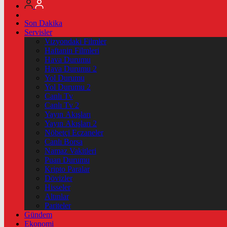
Son Dakika
Servisler
Vizyondaki Filmler
Haftanin Filmleri
Hava Durumu
Hava Durumu 2
Yol Durumu
Yol Durumu 2
Canlı Tv
Canlı Tv 2
Yayın Akışları
Yayın Akışları 2
Nöbetçi Eczaneler
Canlı Borsa
Namaz Vakitleri
Puan Durumu
Kripto Paralar
Dövizler
Hisseler
Altınlar
Pariteler
Gündem
Ekonomi