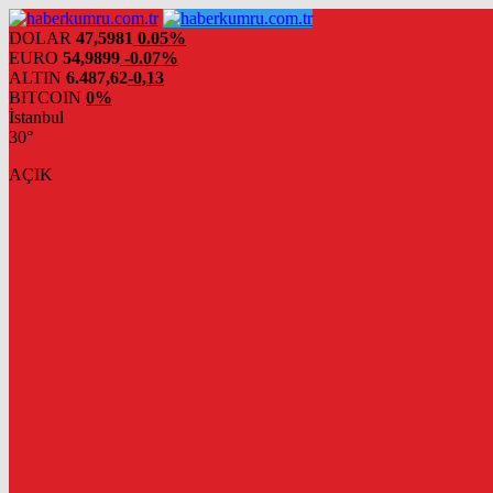
DOLAR
47,5981
0.05%
EURO
54,9899
-0.07%
ALTIN
6.487,62
-0,13
BITCOIN
0%
İstanbul
30°
AÇIK