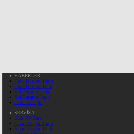
HABERLER
Hava Durumu Light
Hava Durumu Dark
Yol Durumu Light
Yol Durumu Dark
Canlı Tv Light
SERVİS 1
Canlı Tv Dark
Yayın Akışları Light
Yayın Akışları Dark