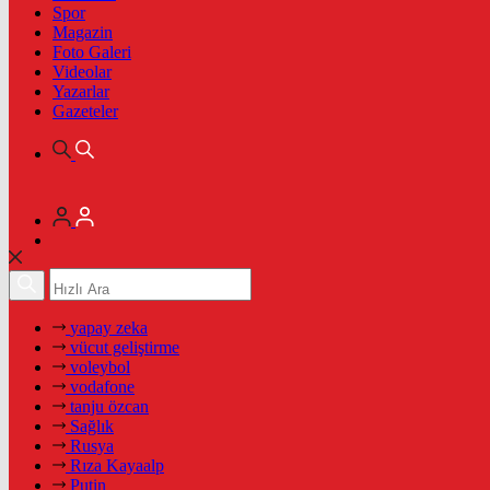
Spor
Magazin
Foto Galeri
Videolar
Yazarlar
Gazeteler
yapay zeka
vücut geliştirme
voleybol
vodafone
tanju özcan
Sağlık
Rusya
Rıza Kayaalp
Putin