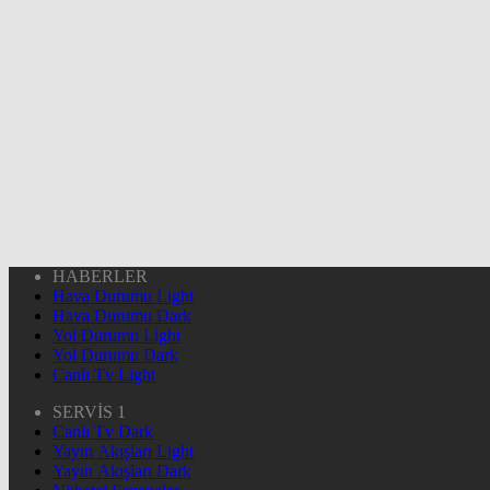
HABERLER
Hava Durumu Light
Hava Durumu Dark
Yol Durumu Light
Yol Durumu Dark
Canlı Tv Light
SERVİS 1
Canlı Tv Dark
Yayın Akışları Light
Yayın Akışları Dark