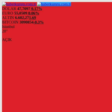
DOLAR
47,7097
0.17%
EURO
55,0509
0.06%
ALTIN
6.602,27
1,69
BITCOIN
3090854
-0.3%
İstanbul
28°
AÇIK