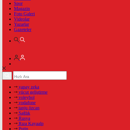
Spor
Magazin
Foto Galeri
Videolar
Yazarlar
Gazeteler
yapay zeka
vücut geliştirme
voleybol
vodafone
tanju özcan
Sağlık
Rusya
Rıza Kayaalp
Putin