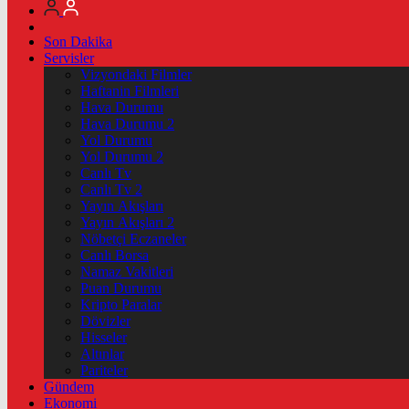
Son Dakika
Servisler
Vizyondaki Filmler
Haftanin Filmleri
Hava Durumu
Hava Durumu 2
Yol Durumu
Yol Durumu 2
Canlı Tv
Canlı Tv 2
Yayın Akışları
Yayın Akışları 2
Nöbetçi Eczaneler
Canlı Borsa
Namaz Vakitleri
Puan Durumu
Kripto Paralar
Dövizler
Hisseler
Altınlar
Pariteler
Gündem
Ekonomi