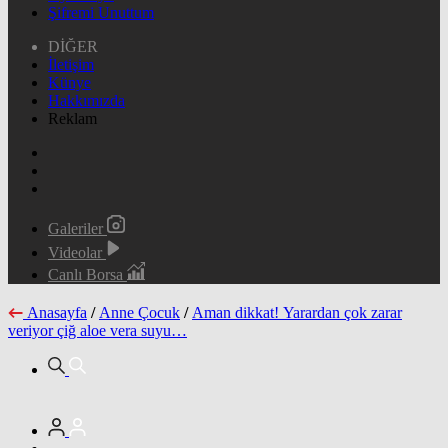
Şifremi Unuttum
DİĞER
İletişim
Künye
Hakkımızda
Reklam
Galeriler
Videolar
Canlı Borsa
Anasayfa
/
Anne Çocuk
/
Aman dikkat! Yarardan çok zarar
veriyor çiğ aloe vera suyu…