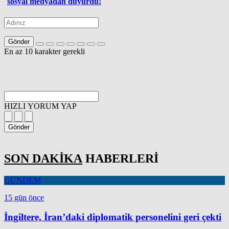
sosyal medyadan duyurdu!
Gönder
En az 10 karakter gerekli
HIZLI YORUM YAP
Gönder
SON DAKİKA
HABERLERİ
GÜNDEM
15 gün önce
İngiltere, İran’daki diplomatik personelini geri çekti