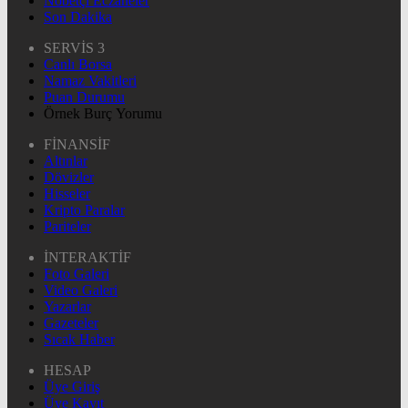
Nöbetçi Eczaneler
Son Dakika
SERVİS 3
Canlı Borsa
Namaz Vakitleri
Puan Durumu
Örnek Burç Yorumu
FİNANSİF
Altınlar
Dövizler
Hisseler
Kripto Paralar
Pariteler
İNTERAKTİF
Foto Galeri
Video Galeri
Yazarlar
Gazeteler
Sıcak Haber
HESAP
Üye Giriş
Üye Kayıt