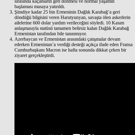
sırasında kaçanların geri dönmesi ve normal yaşamın
başlaması masaya yatırıldı.
Şimdiye kadar 25 bin Ermeninin Dağlık Karabağ’a geri
döndüğü bilgisini veren Harutyunyan, savaşta ölen askerlerin
ailelerine 600 dolar yardım verileceğini söyledi. 10 Kasım
anlaşmasıyla statüsü tamamen belirsiz kalan Dağlık Karabağ
Ermenistan tarafından bile tanınmıyor.
Azerbaycan ve Ermenistan arasındaki çatışmalar devam
ederken Ermenistan’a verdiği desteği açıkça ifade eden Fransa
Cumhurbaşkanı Macron ise hafta sonunda dikkat çeken bir
ziyaret gerçekleştirdi.