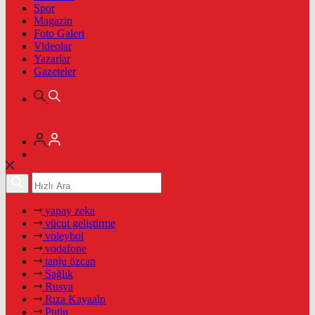
Spor
Magazin
Foto Galeri
Videolar
Yazarlar
Gazeteler
yapay zeka
vücut geliştirme
voleybol
vodafone
tanju özcan
Sağlık
Rusya
Rıza Kayaalp
Putin