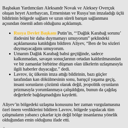
Başbakan Yardımcıları Aleksandr Novak ve Aleksey Overçuk
oluşan heyet Azerbaycan, Ermenistan ve Rusya’nın imzaladığı üçlü
bildirinin bölgede sağlam ve uzun süreli barışın sağlanması
açısından önemli adım olduğunu açıklamıştı.
Rusya Devlet Başkanı
Putin’in, “‘Dağlık Karabağ sorunu’
ifadesini bir daha duymamayı umuyorum” şeklindeki
açıklamasına katıldığını bildiren Aliyev, “Ben de bu sözleri
duymayacağımı umuyorum.
Umarım Dağlık Karabağ bahsi geçtiğinde, sadece
kalkınmadan, savaşın sonuçlarının ortadan kaldırılmasından
ve bir zamanlar birbirine düşman olan ülkelerin uzlaşmasıyla
ilgili haberler duyacağız.” dedi.
Lavrov, üç ülkenin imza attığı bildirinin, bazı güçler
tarafından kan dökülmesinin sonu, barışçıl yaşama geçiş,
insani sorunların çözümü olarak değil, jeopolitik oyunların
prizmasıyla yorumlanmaya çalışıldığını, bunun da çağdaş
değerlerle bağdaşmadığını kaydetti.
Aliyev’in bölgedeki uzlaşma konusunu her zaman vurgulamasına
özel önem verdiklerini bildiren Lavrov, bölgede yapılacak tüm
çalışmaların yabancı çıkarlar için değil bölge insanlarına yönelik
olduğundan emin olduğunu ifade etti.