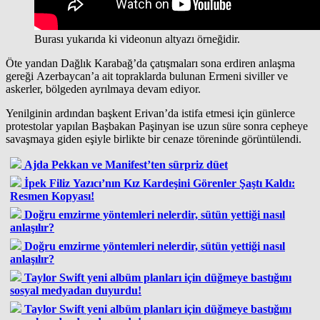
Burası yukarıda ki videonun altyazı örneğidir.
Öte yandan Dağlık Karabağ’da çatışmaları sona erdiren anlaşma
gereği Azerbaycan’a ait topraklarda bulunan Ermeni siviller ve
askerler, bölgeden ayrılmaya devam ediyor.
Yenilginin ardından başkent Erivan’da istifa etmesi için günlerce
protestolar yapılan Başbakan Paşinyan ise uzun süre sonra cepheye
savaşmaya giden eşiyle birlikte bir cenaze töreninde görüntülendi.
Ajda Pekkan ve Manifest’ten sürpriz düet
İpek Filiz Yazıcı’nın Kız Kardeşini Görenler Şaştı Kaldı:
Resmen Kopyası!
Doğru emzirme yöntemleri nelerdir, sütün yettiği nasıl
anlaşılır?
Doğru emzirme yöntemleri nelerdir, sütün yettiği nasıl
anlaşılır?
Taylor Swift yeni albüm planları için düğmeye bastığını
sosyal medyadan duyurdu!
Taylor Swift yeni albüm planları için düğmeye bastığını