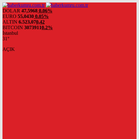
DOLAR
47,5968
0.06%
EURO
55,0430
0.05%
ALTIN
6.523,07
0,42
BITCOIN
3073911
0.2%
İstanbul
31°
AÇIK