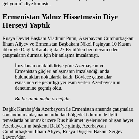
geliyordu” diye konuştu.
Ermenistan Yalnız Hissetmesin Diye
Herşeyi Yaptık
Rusya Devlet Başkanı Vladimir Putin, Azerbaycan Cumhurbaşkanı
İlham Aliyev ve Ermenistan Başbakanı Nikol Paşinyan 10 Kasım
itibariyle Dağlık Karabağ’da 27 Eylül’den beri devam eden
çatışmaların durması için bir anlaşma imzalamıştı.
İmzalanan ortak bildiriye göre Azerbaycan ve
Ermenistan güçleri anlaşmanın imzalandığı anda
bulundukları noktalarda kaldı. Böylece çatışmalar
esnasında ele geçirdiği yerleşim yerleri Azerbaycan’ın
denetimine geçmiş oldu.
Bu bir alıntı metin örneğidir.
Dağlık Karabağ’da Azerbaycan ile Ermenistan arasında çatışmaları
sonlandıran anlaşmanın ardından bölgedeki durum ile ilgili
temaslarda bulunmak üzere Rus hükümet üyelerinden oluşan heyet
Azerbaycan’ın başkenti Bakü’ye gitmiş, Azerbaycan
Cumhurbaşkanı İlham Aliyev, Rusya Dışişleri Bakanı Sergey
Lavrov’dur.