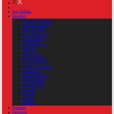
Son Dakika
Servisler
Vizyondaki Filmler
Haftanin Filmleri
Hava Durumu
Hava Durumu 2
Yol Durumu
Yol Durumu 2
Canlı Tv
Canlı Tv 2
Yayın Akışları
Yayın Akışları 2
Nöbetçi Eczaneler
Canlı Borsa
Namaz Vakitleri
Puan Durumu
Kripto Paralar
Dövizler
Hisseler
Altınlar
Pariteler
Gündem
Ekonomi