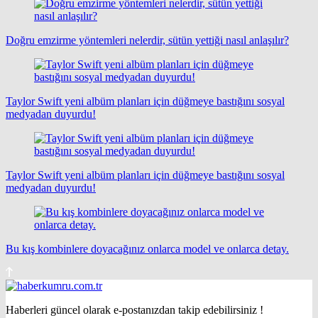
Doğru emzirme yöntemleri nelerdir, sütün yettiği nasıl anlaşılır?
Taylor Swift yeni albüm planları için düğmeye bastığını sosyal
medyadan duyurdu!
Taylor Swift yeni albüm planları için düğmeye bastığını sosyal
medyadan duyurdu!
Bu kış kombinlere doyacağınız onlarca model ve onlarca detay.
Haberleri güncel olarak e-postanızdan takip edebilirsiniz !