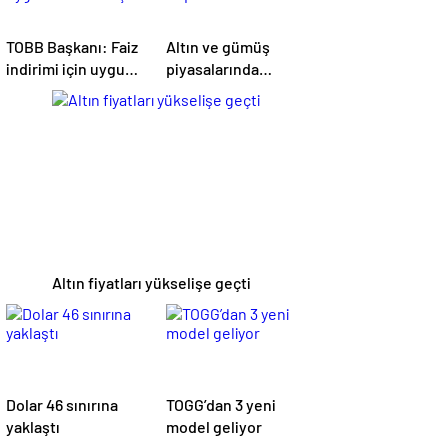
TOBB Başkanı: Faiz
Altın ve gümüş
indirimi için uygun
piyasalarında
zemin oluştu
deprem
Altın fiyatları yükselişe geçti
Dolar 46 sınırına
TOGG’dan 3 yeni
yaklaştı
model geliyor