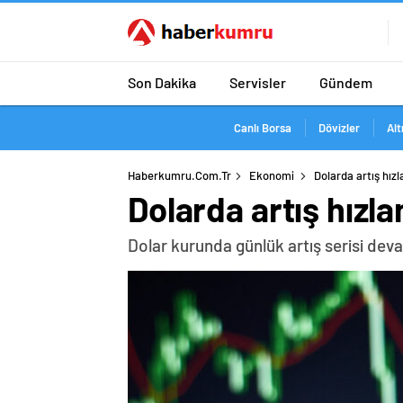
Son Dakika
Servisler
Gündem
Canlı Borsa
Dövizler
Alt
Haberkumru.com.tr
Ekonomi
Dolarda artış hızl
Dolarda artış hızla
Dolar kurunda günlük artış serisi dev