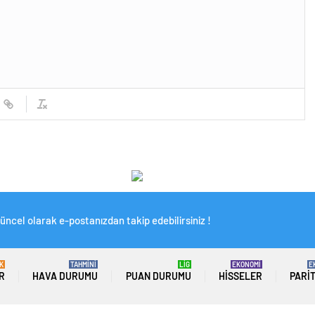
üncel olarak e-postanızdan takip edebilirsiniz !
K
TAHMİNİ
LİG
EKONOMİ
E
R
HAVA DURUMU
PUAN DURUMU
HISSELER
PARI