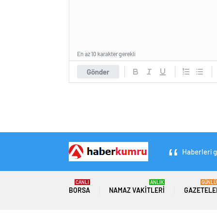
En az 10 karakter gerekli
Gönder
Haberleri g
CANLI
ANLIK
GÜNLÜ
BORSA
NAMAZ VAKITLERI
GAZETELE