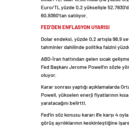
Euro/TL yüzde 0,2 yükselişle 52,7830’da
60,9360’tan satılıyor.
FED’DEN ENFLASYON UYARISI
Dolar endeksi, yüzde 0,2 artışla 98,9 
tahminler dahilinde politika faizini yüzde
ABD-İran hattından gelen sıcak gelişmeler
Fed Başkanı Jerome Powell’ın sözle yönle
oluyor.
Karar sonrası yaptığı açıklamalarda Orta
Powell, yükselen enerji fiyatlarının kı
yaratacağını belirtti.
Fed’in söz konusu kararı 8’e karşı 4 oyl
görüş ayrılıklarının keskinleştiğine işa