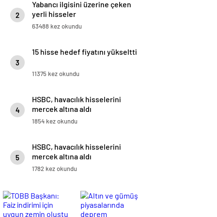
Yabancı ilgisini üzerine çeken
yerli hisseler
2
63488 kez okundu
15 hisse hedef fiyatını yükseltti
3
11375 kez okundu
HSBC, havacılık hisselerini
mercek altına aldı
4
1854 kez okundu
HSBC, havacılık hisselerini
mercek altına aldı
5
1782 kez okundu