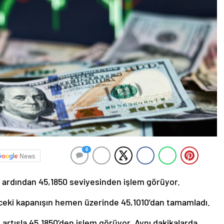
0
News
 ardından 45,1850 seviyesinden işlem görüyor.
eki kapanışın hemen üzerinde 45,1010’dan tamamladı.
2 artışla 45,1850’den işlem görüyor. Aynı dakikalarda