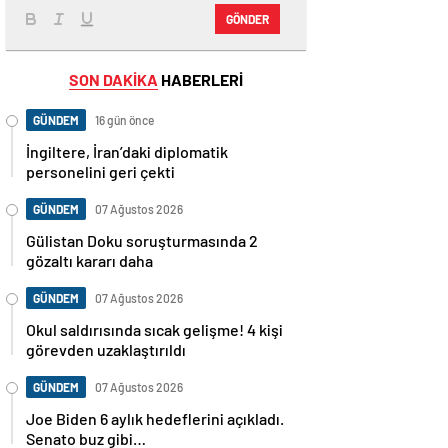
GÖNDER
SON DAKİKA
HABERLERİ
GÜNDEM
16 gün önce
İngiltere, İran’daki diplomatik
personelini geri çekti
GÜNDEM
07 Ağustos 2026
Gülistan Doku soruşturmasında 2
gözaltı kararı daha
GÜNDEM
07 Ağustos 2026
Okul saldırısında sıcak gelişme! 4 kişi
görevden uzaklaştırıldı
GÜNDEM
07 Ağustos 2026
Joe Biden 6 aylık hedeflerini açıkladı.
Senato buz gibi…