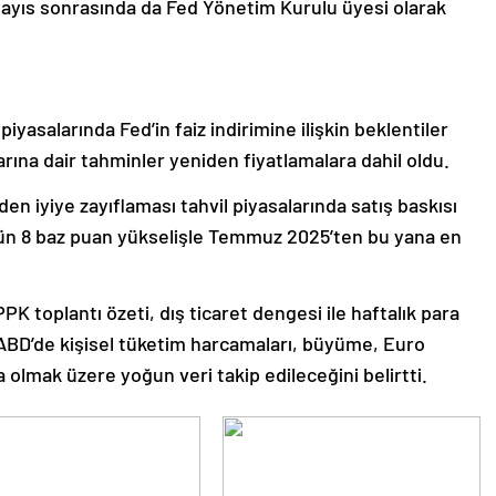
5 Mayıs sonrasında da Fed Yönetim Kurulu üyesi olarak
yasalarında Fed’in faiz indirimine ilişkin beklentiler
arına dair tahminler yeniden fiyatlamalara dahil oldu.
den iyiye zayıflaması tahvil piyasalarında satış baskısı
zi dün 8 baz puan yükselişle Temmuz 2025’ten bu yana en
PK toplantı özeti, dış ticaret dengesi ile haftalık para
se ABD’de kişisel tüketim harcamaları, büyüme, Euro
olmak üzere yoğun veri takip edileceğini belirtti.