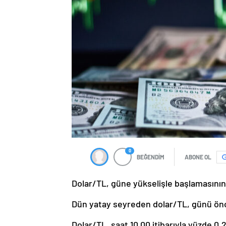
0
BEĞENDİM
ABONE OL
Dolar/TL, güne yükselişle başlamasının
Dün yatay seyreden dolar/TL, günü önc
Dolar/TL, saat 10.00 itibarıyla yüzde 0,