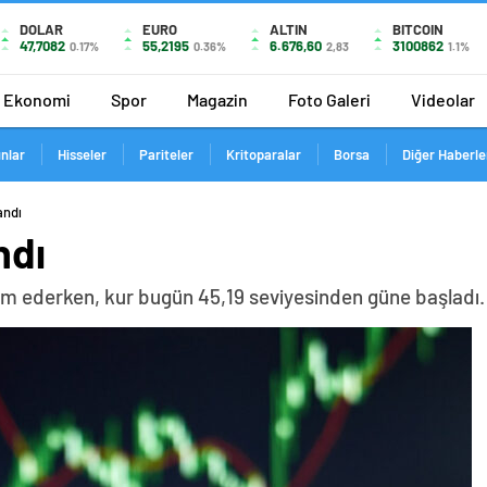
DOLAR
EURO
ALTIN
BITCOIN
47,7082
55,2195
6.676,60
3100862
0.17%
0.36%
2,83
1.1%
Ekonomi
Spor
Magazin
Foto Galeri
Videolar
ınlar
Hisseler
Pariteler
Kritoparalar
Borsa
Diğer Haberle
andı
ndı
am ederken, kur bugün 45,19 seviyesinden güne başladı.