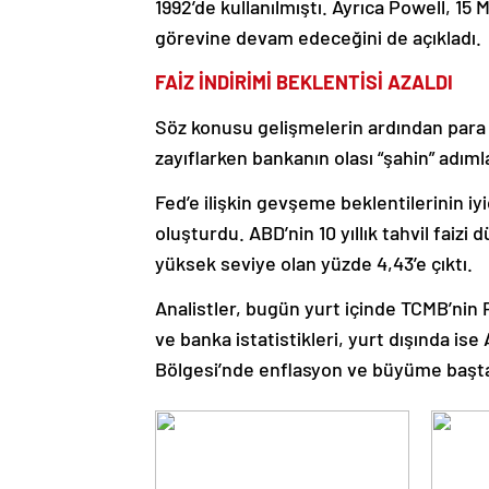
1992’de kullanılmıştı. Ayrıca Powell, 1
görevine devam edeceğini de açıkladı.
FAİZ İNDİRİMİ BEKLENTİSİ AZALDI
Söz konusu gelişmelerin ardından para pi
zayıflarken bankanın olası “şahin” adıml
Fed’e ilişkin gevşeme beklentilerinin iyi
oluşturdu. ABD’nin 10 yıllık tahvil fai
yüksek seviye olan yüzde 4,43’e çıktı.
Analistler, bugün yurt içinde TCMB’nin P
ve banka istatistikleri, yurt dışında i
Bölgesi’nde enflasyon ve büyüme başta 