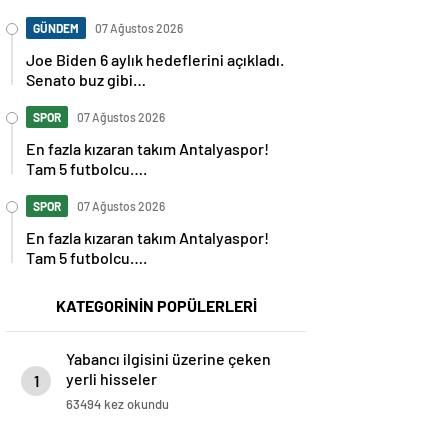
GÜNDEM
07 Ağustos 2026
Joe Biden 6 aylık hedeflerini açıkladı.
Senato buz gibi…
SPOR
07 Ağustos 2026
En fazla kızaran takım Antalyaspor!
Tam 5 futbolcu….
SPOR
07 Ağustos 2026
En fazla kızaran takım Antalyaspor!
Tam 5 futbolcu….
KATEGORİNİN POPÜLERLERİ
Yabancı ilgisini üzerine çeken
yerli hisseler
1
63494 kez okundu