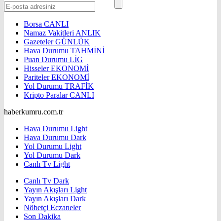
Borsa
CANLI
Namaz Vakitleri
ANLIK
Gazeteler
GÜNLÜK
Hava Durumu
TAHMİNİ
Puan Durumu
LİG
Hisseler
EKONOMİ
Pariteler
EKONOMİ
Yol Durumu
TRAFİK
Kripto Paralar
CANLI
haberkumru.com.tr
Hava Durumu Light
Hava Durumu Dark
Yol Durumu Light
Yol Durumu Dark
Canlı Tv Light
Canlı Tv Dark
Yayın Akışları Light
Yayın Akışları Dark
Nöbetçi Eczaneler
Son Dakika