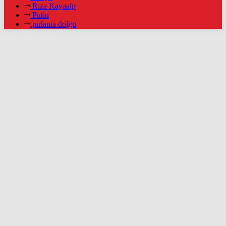
Rıza Kayaalp
Putin
pırlanta dolgu