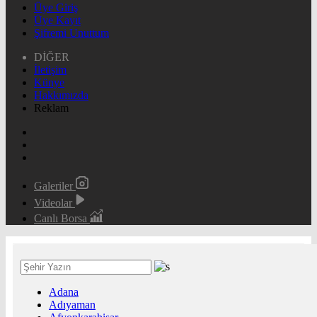
Üye Giriş
Üye Kayıt
Şifremi Unuttum
DİĞER
İletişim
Künye
Hakkımızda
Reklam
Galeriler
Videolar
Canlı Borsa
Adana
Adıyaman