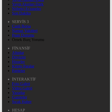
Yayın Akışları Dark
Nöbetçi Eczaneler
Son Dakika
SERVİS 3
Canlı Borsa
Namaz Vakitleri
Puan Durumu
Örnek Burç Yorumu
FİNANSİF
Altınlar
Dövizler
Hisseler
Kripto Paralar
Pariteler
İNTERAKTİF
Foto Galeri
Video Galeri
Yazarlar
Gazeteler
Sıcak Haber
HESAP