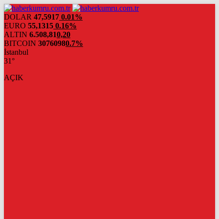
DOLAR
47,5917
0.01%
EURO
55,1315
0.16%
ALTIN
6.508,81
0,20
BITCOIN
3076098
0.7%
İstanbul
31°
AÇIK