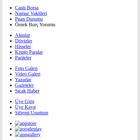
Canlı Borsa
Namaz Vakitleri
Puan Durumu
Örnek Burç Yorumu
Altınlar
Dövizler
Hisseler
Kripto Paralar
Pariteler
Foto Galeri
Video Galeri
Yazarlar
Gazeteler
Sıcak Haber
Üye Giriş
Üye Kayıt
Şifremi Unuttum