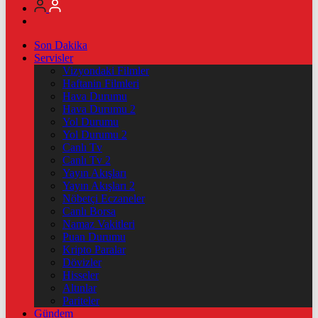
Son Dakika
Servisler
Vizyondaki Filmler
Haftanin Filmleri
Hava Durumu
Hava Durumu 2
Yol Durumu
Yol Durumu 2
Canlı Tv
Canlı Tv 2
Yayın Akışları
Yayın Akışları 2
Nöbetçi Eczaneler
Canlı Borsa
Namaz Vakitleri
Puan Durumu
Kripto Paralar
Dövizler
Hisseler
Altınlar
Pariteler
Gündem