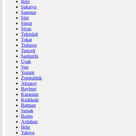
Rize
Sakarya
Samsun
Siirt
Sinop
Sivas
Tekirdağ
Tokat
Trabzon
Tunceli
Şanlıurfa
Uşak
Van
Yozgat
Zonguldak
Aksaray
Bayburt
Karaman
Kırıkkale
Batman
Şırnak
Bartın
Ardahan
Iğdır
Yalova