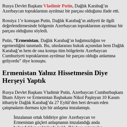
Rusya Devlet Başkanı
Vladimir Putin
, Dağlık Karabağ’ın
Azerbaycan topraklarının ayrılmaz bir parçası olduğunu ifade etti.
Rossiya 1’e konuşan Putin, Dağlık Karabağ’ın aidiyeti ile ilgili
değerlendirmesinde bölgenin Azerbaycan topraklarının ayrılmaz bir
parçası olduğunu söyledi.
Putin, “
Ermenistan
, Dağlık Karabağ’ın bağımsızlığını ve
egemenliğini tanımadı. Bu, uluslararası hukuk açısından hem Dağlık
Karabağ’ın hem de ona komşu tüm bölgelerin Azerbaycan
Cumhuriyeti topraklarının ayrılmaz bir parçası olduğu anlamına
geliyordu” diye konuştu.
Ermenistan Yalnız Hissetmesin Diye
Herşeyi Yaptık
Rusya Devlet Başkanı Vladimir Putin, Azerbaycan Cumhurbaşkanı
İlham Aliyev ve Ermenistan Başbakanı Nikol Paşinyan 10 Kasım
itibariyle Dağlık Karabağ’da 27 Eylül’den beri devam eden
çatışmaların durması için bir anlaşma imzalamıştı.
İmzalanan ortak bildiriye göre Azerbaycan ve
Ermenistan güçleri anlaşmanın imzalandığı anda