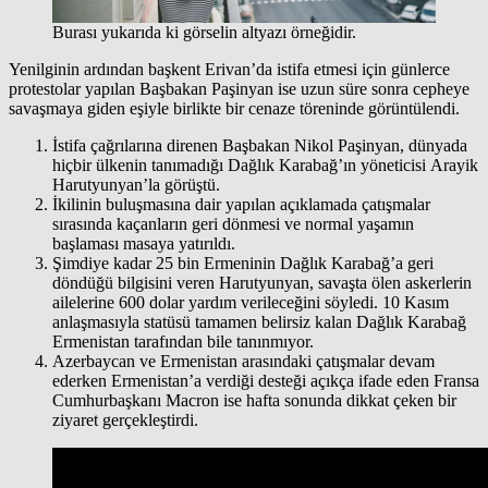
Burası yukarıda ki görselin altyazı örneğidir.
Yenilginin ardından başkent Erivan’da istifa etmesi için günlerce
protestolar yapılan Başbakan Paşinyan ise uzun süre sonra cepheye
savaşmaya giden eşiyle birlikte bir cenaze töreninde görüntülendi.
İstifa çağrılarına direnen Başbakan Nikol Paşinyan, dünyada
hiçbir ülkenin tanımadığı Dağlık Karabağ’ın yöneticisi Arayik
Harutyunyan’la görüştü.
İkilinin buluşmasına dair yapılan açıklamada çatışmalar
sırasında kaçanların geri dönmesi ve normal yaşamın
başlaması masaya yatırıldı.
Şimdiye kadar 25 bin Ermeninin Dağlık Karabağ’a geri
döndüğü bilgisini veren Harutyunyan, savaşta ölen askerlerin
ailelerine 600 dolar yardım verileceğini söyledi. 10 Kasım
anlaşmasıyla statüsü tamamen belirsiz kalan Dağlık Karabağ
Ermenistan tarafından bile tanınmıyor.
Azerbaycan ve Ermenistan arasındaki çatışmalar devam
ederken Ermenistan’a verdiği desteği açıkça ifade eden Fransa
Cumhurbaşkanı Macron ise hafta sonunda dikkat çeken bir
ziyaret gerçekleştirdi.