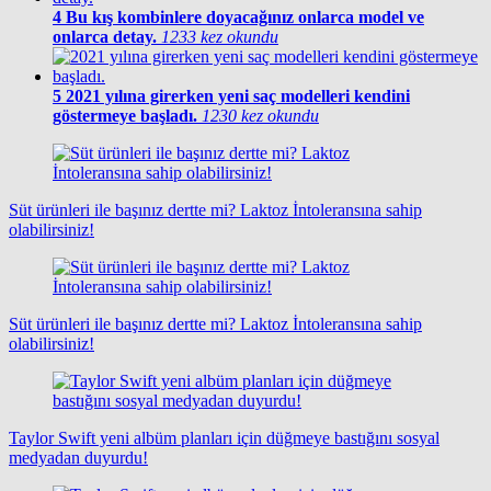
4
Bu kış kombinlere doyacağınız onlarca model ve
onlarca detay.
1233 kez okundu
5
2021 yılına girerken yeni saç modelleri kendini
göstermeye başladı.
1230 kez okundu
Süt ürünleri ile başınız dertte mi? Laktoz İntoleransına sahip
olabilirsiniz!
Süt ürünleri ile başınız dertte mi? Laktoz İntoleransına sahip
olabilirsiniz!
Taylor Swift yeni albüm planları için düğmeye bastığını sosyal
medyadan duyurdu!