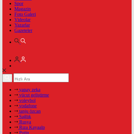
Spor
Magazin
Foto Galeri
Videolar
Yazarlar
Gazeteler
yapay zeka
vücut geliştirme
voleybol
vodafone
tanju özcan
Sağlık
Rusya
Rıza Kayaalp
Putin