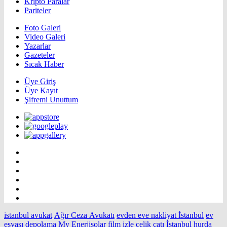
Kripto Paralar
Pariteler
Foto Galeri
Video Galeri
Yazarlar
Gazeteler
Sıcak Haber
Üye Giriş
Üye Kayıt
Şifremi Unuttum
istanbul avukat
Ağır Ceza Avukatı
evden eve nakliyat İstanbul
ev
eşyası depolama
My Enerjisolar
film izle
çelik çatı
İstanbul hurda