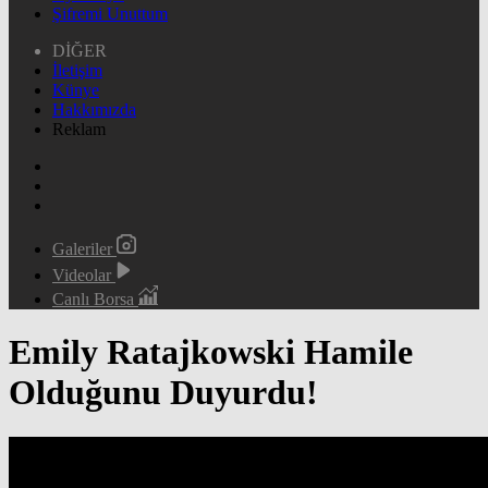
Şifremi Unuttum
DİĞER
İletişim
Künye
Hakkımızda
Reklam
Galeriler
Videolar
Canlı Borsa
Emily Ratajkowski Hamile
Olduğunu Duyurdu!