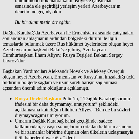
bulundukları noktalarda kaldı. Böylece çatışmalar
esnasında ele geçirdiği yerleşim yerleri Azerbaycan’ın
denetimine geçmiş oldu.
Bu bir alıntı metin örneğidir.
Dağlık Karabağ’da Azerbaycan ile Ermenistan arasında çatışmaları
sonlandıran anlaşmanın ardından bölgedeki durum ile ilgili
temaslarda bulunmak üzere Rus hükümet üyelerinden oluşan heyet
Azerbaycan’ın başkenti Bakü’ye gitmiş, Azerbaycan
Cumhurbaşkanı İlham Aliyev, Rusya Dışişleri Bakanı Sergey
Lavrov’dur.
Başbakan Yardımcıları Aleksandr Novak ve Aleksey Overçuk
oluşan heyet Azerbaycan, Ermenistan ve Rusya’nın imzaladığı üçlü
bildirinin bölgede sağlam ve uzun süreli barışın sağlanması
açısından önemli adım olduğunu açıklamıştı.
Rusya Devlet Başkanı
Putin’in, “‘Dağlık Karabağ sorunu’
ifadesini bir daha duymamayı umuyorum” şeklindeki
açıklamasına katıldığını bildiren Aliyev, “Ben de bu sözleri
duymayacağımı umuyorum.
Umarım Dağlık Karabağ bahsi geçtiğinde, sadece
kalkınmadan, savaşın sonuçlarının ortadan kaldırılmasından
ve bir zamanlar birbirine düşman olan ülkelerin uzlaşmasıyla
ilgili haberler duyacağız.” dedi.