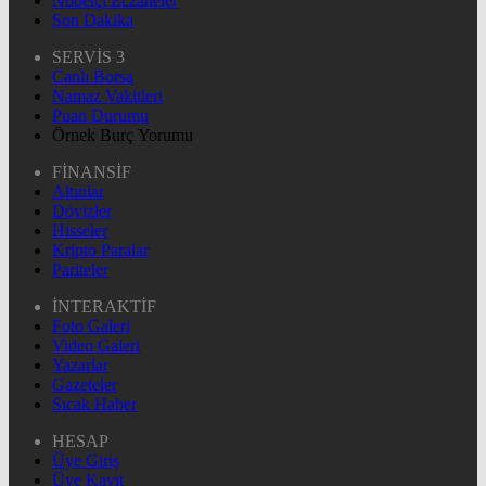
Nöbetçi Eczaneler
Son Dakika
SERVİS 3
Canlı Borsa
Namaz Vakitleri
Puan Durumu
Örnek Burç Yorumu
FİNANSİF
Altınlar
Dövizler
Hisseler
Kripto Paralar
Pariteler
İNTERAKTİF
Foto Galeri
Video Galeri
Yazarlar
Gazeteler
Sıcak Haber
HESAP
Üye Giriş
Üye Kayıt