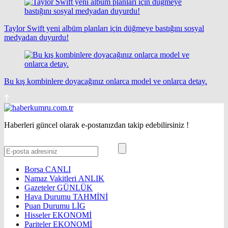
Taylor Swift yeni albüm planları için düğmeye bastığını sosyal
medyadan duyurdu!
Bu kış kombinlere doyacağınız onlarca model ve onlarca detay.
Haberleri güncel olarak e-postanızdan takip edebilirsiniz !
Borsa
CANLI
Namaz Vakitleri
ANLIK
Gazeteler
GÜNLÜK
Hava Durumu
TAHMİNİ
Puan Durumu
LİG
Hisseler
EKONOMİ
Pariteler
EKONOMİ