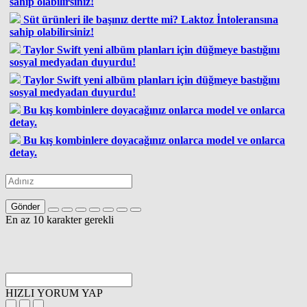
sahip olabilirsiniz!
Süt ürünleri ile başınız dertte mi? Laktoz İntoleransına
sahip olabilirsiniz!
Taylor Swift yeni albüm planları için düğmeye bastığını
sosyal medyadan duyurdu!
Taylor Swift yeni albüm planları için düğmeye bastığını
sosyal medyadan duyurdu!
Bu kış kombinlere doyacağınız onlarca model ve onlarca
detay.
Bu kış kombinlere doyacağınız onlarca model ve onlarca
detay.
Gönder
En az 10 karakter gerekli
HIZLI YORUM YAP