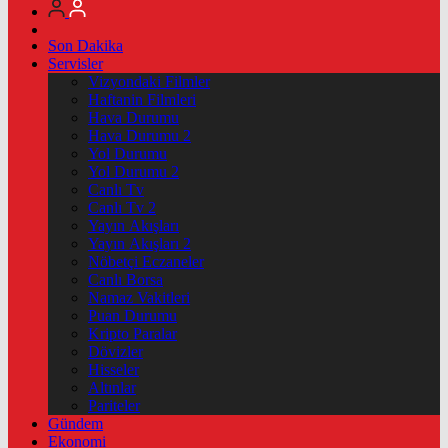
Son Dakika
Servisler
Vizyondaki Filmler
Haftanin Filmleri
Hava Durumu
Hava Durumu 2
Yol Durumu
Yol Durumu 2
Canlı Tv
Canlı Tv 2
Yayın Akışları
Yayın Akışları 2
Nöbetçi Eczaneler
Canlı Borsa
Namaz Vakitleri
Puan Durumu
Kripto Paralar
Dövizler
Hisseler
Altınlar
Pariteler
Gündem
Ekonomi