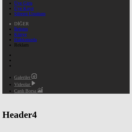
Üye Giriş
Üye Kayıt
Şifremi Unuttum
DİĞER
İletişim
Künye
Hakkımızda
Reklam
Galeriler
Videolar
Canlı Borsa
Header4