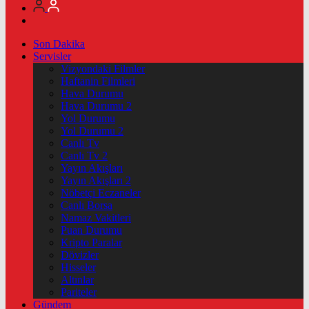
Son Dakika
Servisler
Vizyondaki Filmler
Haftanin Filmleri
Hava Durumu
Hava Durumu 2
Yol Durumu
Yol Durumu 2
Canlı Tv
Canlı Tv 2
Yayın Akışları
Yayın Akışları 2
Nöbetçi Eczaneler
Canlı Borsa
Namaz Vakitleri
Puan Durumu
Kripto Paralar
Dövizler
Hisseler
Altınlar
Pariteler
Gündem