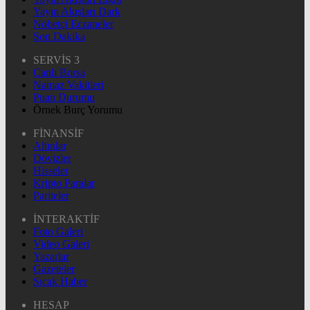
Yayın Akışları Dark
Nöbetçi Eczaneler
Son Dakika
SERVİS 3
Canlı Borsa
Namaz Vakitleri
Puan Durumu
Örnek Burç Yorumu
FİNANSİF
Altınlar
Dövizler
Hisseler
Kripto Paralar
Pariteler
İNTERAKTİF
Foto Galeri
Video Galeri
Yazarlar
Gazeteler
Sıcak Haber
HESAP