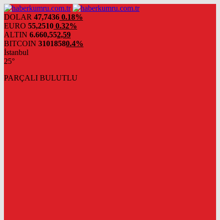
DOLAR
47,7436
0.18%
EURO
55,2510
0.32%
ALTIN
6.660,55
2,59
BITCOIN
3101858
0.4%
İstanbul
25°
PARÇALI BULUTLU