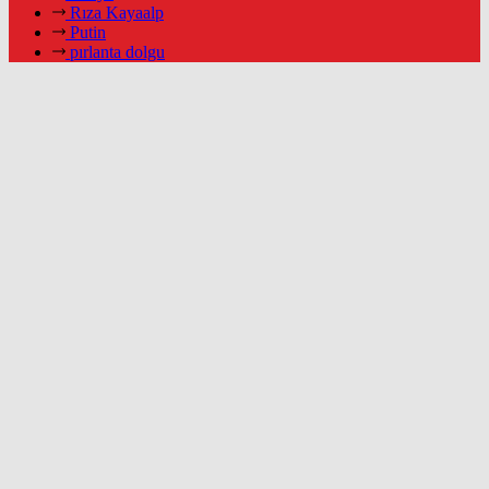
Rıza Kayaalp
Putin
pırlanta dolgu