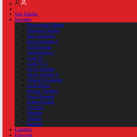
Son Dakika
Servisler
Vizyondaki Filmler
Haftanin Filmleri
Hava Durumu
Hava Durumu 2
Yol Durumu
Yol Durumu 2
Canlı Tv
Canlı Tv 2
Yayın Akışları
Yayın Akışları 2
Nöbetçi Eczaneler
Canlı Borsa
Namaz Vakitleri
Puan Durumu
Kripto Paralar
Dövizler
Hisseler
Altınlar
Pariteler
Gündem
Ekonomi