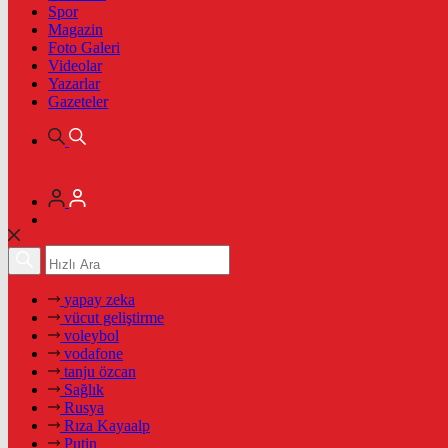
Spor
Magazin
Foto Galeri
Videolar
Yazarlar
Gazeteler
yapay zeka
vücut geliştirme
voleybol
vodafone
tanju özcan
Sağlık
Rusya
Rıza Kayaalp
Putin