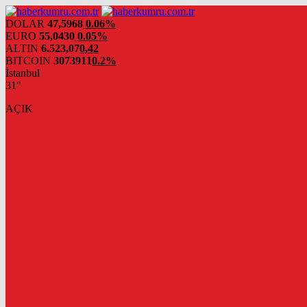
DOLAR
47,5968
0.06%
EURO
55,0430
0.05%
ALTIN
6.523,07
0,42
BITCOIN
3073911
0.2%
İstanbul
31°
AÇIK