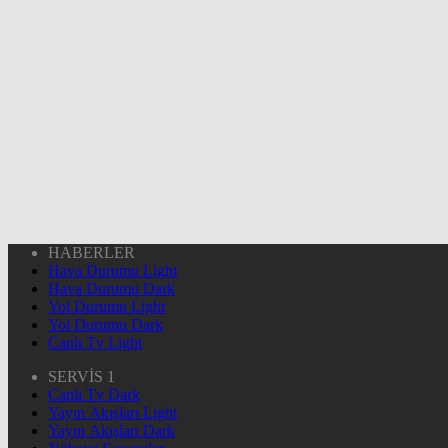
HABERLER
Hava Durumu Light
Hava Durumu Dark
Yol Durumu Light
Yol Durumu Dark
Canlı Tv Light
SERVİS 1
Canlı Tv Dark
Yayın Akışları Light
Yayın Akışları Dark