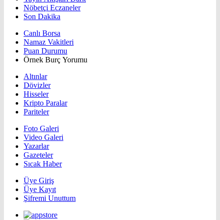
Nöbetçi Eczaneler
Son Dakika
Canlı Borsa
Namaz Vakitleri
Puan Durumu
Örnek Burç Yorumu
Altınlar
Dövizler
Hisseler
Kripto Paralar
Pariteler
Foto Galeri
Video Galeri
Yazarlar
Gazeteler
Sıcak Haber
Üye Giriş
Üye Kayıt
Şifremi Unuttum