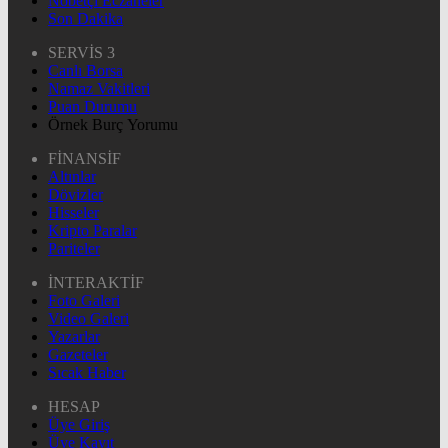
Nöbetçi Eczaneler
Son Dakika
SERVİS 3
Canlı Borsa
Namaz Vakitleri
Puan Durumu
Örnek Burç Yorumu
FİNANSİF
Altınlar
Dövizler
Hisseler
Kripto Paralar
Pariteler
İNTERAKTİF
Foto Galeri
Video Galeri
Yazarlar
Gazeteler
Sıcak Haber
HESAP
Üye Giriş
Üye Kayıt