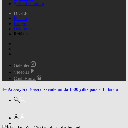
Şifremi Unuttum
DİĞER
İletişim
Künye
Hakkımızda
Reklam
Galeriler
Videolar
Canlı Borsa
Anasayfa
/
Borsa
/
İskenderun’da 1500 yıllık paralar bulundu