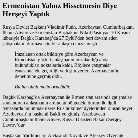
Ermenistan Yalnız Hissetmesin Diye
Herşeyi Yaptık
Rusya Devlet Başkanı Vladimir Putin, Azerbaycan Cumhurbaşkanı
İlham Aliyev ve Ermenistan Başbakanı Nikol Paşinyan 10 Kasım
itibariyle Dağlık Karabağ’da 27 Eylül’den beri devam eden
çatışmaların durması için bir anlaşma imzalamıştı.
İmzalanan ortak bildiriye göre Azerbaycan ve
Ermenistan güçleri anlaşmanın imzalandığı anda
bulundukları noktalarda kaldı. Böylece çatışmalar
esnasında ele geçirdiği yerleşim yerleri Azerbaycan’ın
denetimine geçmiş oldu.
Bu bir alıntı metin örneğidir.
Dağlık Karabağ’da Azerbaycan ile Ermenistan arasında çatışmaları
sonlandıran anlaşmanın ardından bölgedeki durum ile ilgili
temaslarda bulunmak üzere Rus hükümet üyelerinden oluşan heyet
Azerbaycan’ın başkenti Bakü’ye gitmiş, Azerbaycan
Cumhurbaşkanı İlham Aliyev, Rusya Dışişleri Bakanı Sergey
Lavrov’dur.
Başbakan Yardımcıları Aleksandr Novak ve Aleksey Overçuk