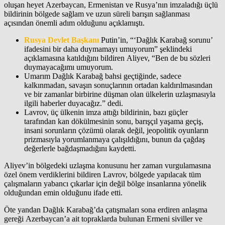
oluşan heyet Azerbaycan, Ermenistan ve Rusya’nın imzaladığı üçlü
bildirinin bölgede sağlam ve uzun süreli barışın sağlanması
açısından önemli adım olduğunu açıklamıştı.
Rusya Devlet Başkanı
Putin’in, “‘Dağlık Karabağ sorunu’
ifadesini bir daha duymamayı umuyorum” şeklindeki
açıklamasına katıldığını bildiren Aliyev, “Ben de bu sözleri
duymayacağımı umuyorum.
Umarım Dağlık Karabağ bahsi geçtiğinde, sadece
kalkınmadan, savaşın sonuçlarının ortadan kaldırılmasından
ve bir zamanlar birbirine düşman olan ülkelerin uzlaşmasıyla
ilgili haberler duyacağız.” dedi.
Lavrov, üç ülkenin imza attığı bildirinin, bazı güçler
tarafından kan dökülmesinin sonu, barışçıl yaşama geçiş,
insani sorunların çözümü olarak değil, jeopolitik oyunların
prizmasıyla yorumlanmaya çalışıldığını, bunun da çağdaş
değerlerle bağdaşmadığını kaydetti.
Aliyev’in bölgedeki uzlaşma konusunu her zaman vurgulamasına
özel önem verdiklerini bildiren Lavrov, bölgede yapılacak tüm
çalışmaların yabancı çıkarlar için değil bölge insanlarına yönelik
olduğundan emin olduğunu ifade etti.
Öte yandan Dağlık Karabağ’da çatışmaları sona erdiren anlaşma
gereği Azerbaycan’a ait topraklarda bulunan Ermeni siviller ve