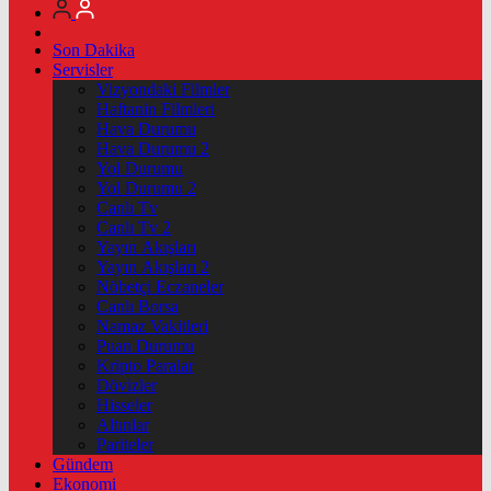
Son Dakika
Servisler
Vizyondaki Filmler
Haftanin Filmleri
Hava Durumu
Hava Durumu 2
Yol Durumu
Yol Durumu 2
Canlı Tv
Canlı Tv 2
Yayın Akışları
Yayın Akışları 2
Nöbetçi Eczaneler
Canlı Borsa
Namaz Vakitleri
Puan Durumu
Kripto Paralar
Dövizler
Hisseler
Altınlar
Pariteler
Gündem
Ekonomi