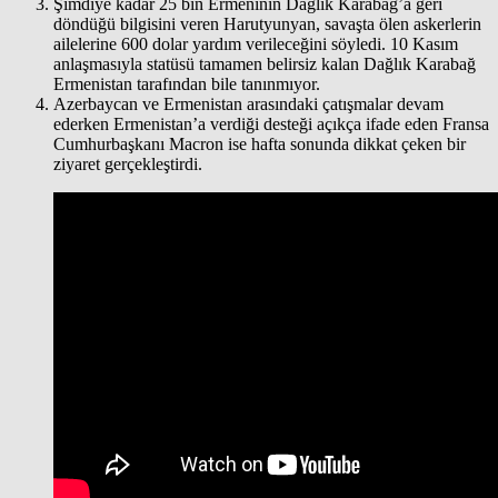
Şimdiye kadar 25 bin Ermeninin Dağlık Karabağ’a geri
döndüğü bilgisini veren Harutyunyan, savaşta ölen askerlerin
ailelerine 600 dolar yardım verileceğini söyledi. 10 Kasım
anlaşmasıyla statüsü tamamen belirsiz kalan Dağlık Karabağ
Ermenistan tarafından bile tanınmıyor.
Azerbaycan ve Ermenistan arasındaki çatışmalar devam
ederken Ermenistan’a verdiği desteği açıkça ifade eden Fransa
Cumhurbaşkanı Macron ise hafta sonunda dikkat çeken bir
ziyaret gerçekleştirdi.