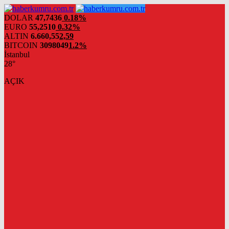
DOLAR
47,7436
0.18%
EURO
55,2510
0.32%
ALTIN
6.660,55
2,59
BITCOIN
3098049
1.2%
İstanbul
28°
AÇIK