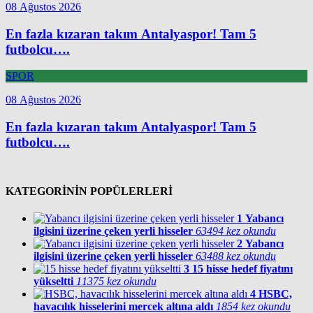
08 Ağustos 2026
En fazla kızaran takım Antalyaspor! Tam 5
futbolcu….
SPOR
08 Ağustos 2026
En fazla kızaran takım Antalyaspor! Tam 5
futbolcu….
KATEGORİNİN POPÜLERLERİ
1
Yabancı
ilgisini üzerine çeken yerli hisseler
63494 kez okundu
2
Yabancı
ilgisini üzerine çeken yerli hisseler
63488 kez okundu
3
15 hisse hedef fiyatını
yükseltti
11375 kez okundu
4
HSBC,
havacılık hisselerini mercek altına aldı
1854 kez okundu