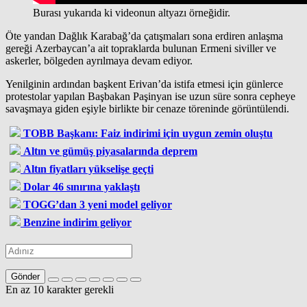
Burası yukarıda ki videonun altyazı örneğidir.
Öte yandan Dağlık Karabağ’da çatışmaları sona erdiren anlaşma
gereği Azerbaycan’a ait topraklarda bulunan Ermeni siviller ve
askerler, bölgeden ayrılmaya devam ediyor.
Yenilginin ardından başkent Erivan’da istifa etmesi için günlerce
protestolar yapılan Başbakan Paşinyan ise uzun süre sonra cepheye
savaşmaya giden eşiyle birlikte bir cenaze töreninde görüntülendi.
TOBB Başkanı: Faiz indirimi için uygun zemin oluştu
Altın ve gümüş piyasalarında deprem
Altın fiyatları yükselişe geçti
Dolar 46 sınırına yaklaştı
TOGG’dan 3 yeni model geliyor
Benzine indirim geliyor
Gönder
En az 10 karakter gerekli