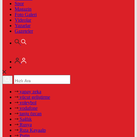
Spor
Magazin
Foto Galeri
Videolar
Yazarlar
Gazeteler
yapay zeka
vücut geliştirme
voleybol
vodafone
tanju özcan
Sağlık
Rusya
Rıza Kayaalp
Putin