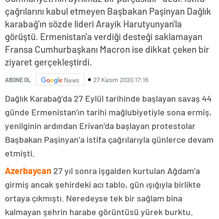
çağrılarını kabul etmeyen Başbakan Paşinyan Dağlık
karabağ'ın sözde lideri Arayik Harutyunyan'la
görüştü. Ermenistan'a verdiği desteği saklamayan
Fransa Cumhurbaşkanı Macron ise dikkat çeken bir
ziyaret gerçekleştirdi.
27 Kasım 2020 17:16
ABONE OL
News
Dağlık Karabağ’da 27 Eylül tarihinde başlayan savaş 44
günde Ermenistan’ın tarihi mağlubiyetiyle sona ermiş,
yenilginin ardından Erivan’da başlayan protestolar
Başbakan Paşinyan’a istifa çağrılarıyla günlerce devam
etmişti.
Azerbaycan
27 yıl sonra işgalden kurtulan Ağdam’a
girmiş ancak şehirdeki acı tablo, gün ışığıyla birlikte
ortaya çıkmıştı. Neredeyse tek bir sağlam bina
kalmayan şehrin harabe görüntüsü yürek burktu.