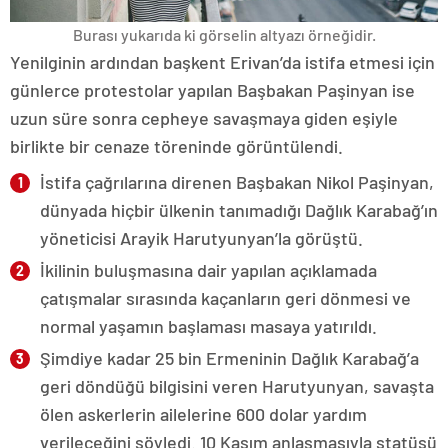
Burası yukarıda ki görselin altyazı örneğidir.
Yenilginin ardından başkent Erivan’da istifa etmesi için
günlerce protestolar yapılan Başbakan Paşinyan ise
uzun süre sonra cepheye savaşmaya giden eşiyle
birlikte bir cenaze töreninde görüntülendi.
İstifa çağrılarına direnen Başbakan Nikol Paşinyan,
dünyada hiçbir ülkenin tanımadığı Dağlık Karabağ’ın
yöneticisi Arayik Harutyunyan’la görüştü.
İkilinin buluşmasına dair yapılan açıklamada
çatışmalar sırasında kaçanların geri dönmesi ve
normal yaşamın başlaması masaya yatırıldı.
Şimdiye kadar 25 bin Ermeninin Dağlık Karabağ’a
geri döndüğü bilgisini veren Harutyunyan, savaşta
ölen askerlerin ailelerine 600 dolar yardım
verileceğini söyledi. 10 Kasım anlaşmasıyla statüsü