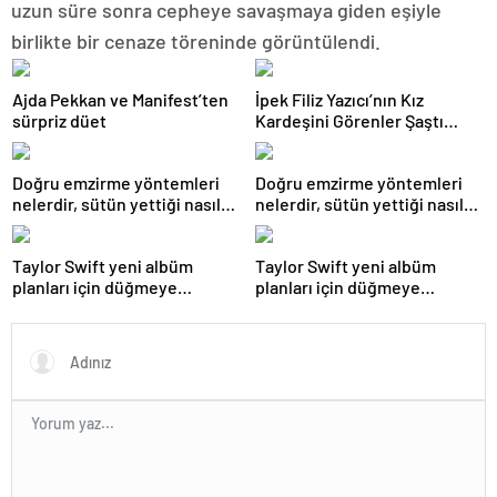
uzun süre sonra cepheye savaşmaya giden eşiyle
birlikte bir cenaze töreninde görüntülendi.
Ajda Pekkan ve Manifest’ten
İpek Filiz Yazıcı’nın Kız
sürpriz düet
Kardeşini Görenler Şaştı
Kaldı: Resmen Kopyası!
Doğru emzirme yöntemleri
Doğru emzirme yöntemleri
nelerdir, sütün yettiği nasıl
nelerdir, sütün yettiği nasıl
anlaşılır?
anlaşılır?
Taylor Swift yeni albüm
Taylor Swift yeni albüm
planları için düğmeye
planları için düğmeye
bastığını sosyal medyadan
bastığını sosyal medyadan
duyurdu!
duyurdu!