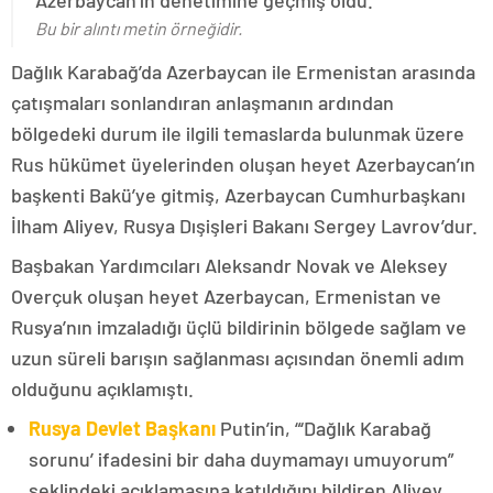
Azerbaycan’ın denetimine geçmiş oldu.
Bu bir alıntı metin örneğidir.
Dağlık Karabağ’da Azerbaycan ile Ermenistan arasında
çatışmaları sonlandıran anlaşmanın ardından
bölgedeki durum ile ilgili temaslarda bulunmak üzere
Rus hükümet üyelerinden oluşan heyet Azerbaycan’ın
başkenti Bakü’ye gitmiş, Azerbaycan Cumhurbaşkanı
İlham Aliyev, Rusya Dışişleri Bakanı Sergey Lavrov’dur.
Başbakan Yardımcıları Aleksandr Novak ve Aleksey
Overçuk oluşan heyet Azerbaycan, Ermenistan ve
Rusya’nın imzaladığı üçlü bildirinin bölgede sağlam ve
uzun süreli barışın sağlanması açısından önemli adım
olduğunu açıklamıştı.
Rusya Devlet Başkanı
Putin’in, “‘Dağlık Karabağ
sorunu’ ifadesini bir daha duymamayı umuyorum”
şeklindeki açıklamasına katıldığını bildiren Aliyev,