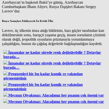
Azerbaycan’ın başkenti Bakü’ye gitmiş, Azerbaycan
Cumhurbaşkanı İlham Aliyev, Rusya Dışişleri Bakanı Sergey
Lavrov’dur.
Rusya Sonuçları Etkileyecek En Kritik Ülke
Lavrov, üç ülkenin imza attığı bildirinin, bazı güçler tarafından kan
dökülmesinin sonu, barışçıl yaşama geçiş, insani sorunların çözümü
olarak değil, jeopolitik oyunların prizmasıyla yorumlanmaya
çalışıldığını, bunun da çağdaş değerlerle bağdaşmadığını kaydetti.
İguanalar ne kadar sürede renk değiştirebilir ? Detaylar
burada…
İguanalar ne kadar sürede renk değiştirebilir ? Detaylar
burada…
Penguenleri hiç bu kadar komik ve yakından
görmemiştiniz
Penguenleri hiç bu kadar komik ve yakından
görmemiştiniz
Mecnun Otyakmaz: Alacağımız her puanın çok önemi var
Mecnun Otyakmaz: Alacağımız her puanın çok önemi var