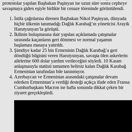
protestolar yapılan Başbakan Paşinyan ise uzun süre sonra cepheye
savaşmaya giden eşiyle birlikte bir cenaze töreninde görüntülendi.
İstifa çağrılarına direnen Başbakan Nikol Paşinyan, dünyada
hiçbir ülkenin tanımadığı Dağlık Karabağ’ın yöneticisi Arayik
Harutyunyan’la görüştü.
İkilinin buluşmasına dair yapılan açıklamada çatışmalar
sırasında kaçanların geri dönmesi ve normal yaşamın
başlaması masaya yatırıldı.
Şimdiye kadar 25 bin Ermeninin Dağlık Karabağ’a geri
döndüğü bilgisini veren Harutyunyan, savaşta ölen askerlerin
ailelerine 600 dolar yardım verileceğini söyledi. 10 Kasım
anlaşmasıyla statüsü tamamen belirsiz kalan Dağlık Karabağ
Ermenistan tarafından bile tanınmıyor.
Azerbaycan ve Ermenistan arasındaki çatışmalar devam
ederken Ermenistan’a verdiği desteği açıkça ifade eden Fransa
Cumhurbaşkanı Macron ise hafta sonunda dikkat çeken bir
ziyaret gerçekleştirdi.