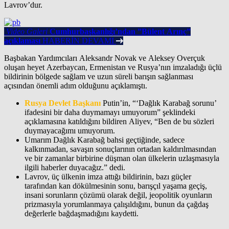
Lavrov’dur.
Video Galeri
Cumhurbaşkanlığı’ndan ”Bülent Arınç”
açıklaması
HABERİN DEVAMI
Başbakan Yardımcıları Aleksandr Novak ve Aleksey Overçuk
oluşan heyet Azerbaycan, Ermenistan ve Rusya’nın imzaladığı üçlü
bildirinin bölgede sağlam ve uzun süreli barışın sağlanması
açısından önemli adım olduğunu açıklamıştı.
Rusya Devlet Başkanı
Putin’in, “‘Dağlık Karabağ sorunu’
ifadesini bir daha duymamayı umuyorum” şeklindeki
açıklamasına katıldığını bildiren Aliyev, “Ben de bu sözleri
duymayacağımı umuyorum.
Umarım Dağlık Karabağ bahsi geçtiğinde, sadece
kalkınmadan, savaşın sonuçlarının ortadan kaldırılmasından
ve bir zamanlar birbirine düşman olan ülkelerin uzlaşmasıyla
ilgili haberler duyacağız.” dedi.
Lavrov, üç ülkenin imza attığı bildirinin, bazı güçler
tarafından kan dökülmesinin sonu, barışçıl yaşama geçiş,
insani sorunların çözümü olarak değil, jeopolitik oyunların
prizmasıyla yorumlanmaya çalışıldığını, bunun da çağdaş
değerlerle bağdaşmadığını kaydetti.