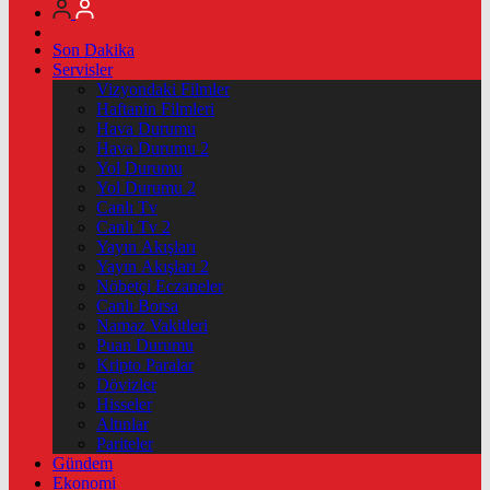
Son Dakika
Servisler
Vizyondaki Filmler
Haftanin Filmleri
Hava Durumu
Hava Durumu 2
Yol Durumu
Yol Durumu 2
Canlı Tv
Canlı Tv 2
Yayın Akışları
Yayın Akışları 2
Nöbetçi Eczaneler
Canlı Borsa
Namaz Vakitleri
Puan Durumu
Kripto Paralar
Dövizler
Hisseler
Altınlar
Pariteler
Gündem
Ekonomi