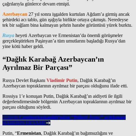
çağrılarıyla günlerce devam etmişti.
Azerbaycan
27 yıl sonra işgalden kurtulan Ağdam’a girmiş ancak
şehirdeki acı tablo, gün ışığıyla birlikte ortaya çıkmıştı. Neredeyse
tek bir sağlam bina kalmayan şehrin harabe görüntüsü yürek burktu.
Rusya
heyeti Azerbaycan ve Ermenistan’da önemli görüşmeler
gerçekleştirirken Paşinyan’a tüm umutlarını başladığı Rusya’dan
yine kötü haber geldi.
“Dağlık Karabağ Azerbaycan’ın
Ayrılmaz Bir Parçası”
Rusya Devlet Başkanı
Vladimir Putin
, Dağlık Karabağ’ın
Azerbaycan topraklarının ayrılmaz bir parçası olduğunu ifade etti.
Rossiya 1’e konuşan Putin, Dağlık Karabağ’ın aidiyeti ile ilgili
değerlendirmesinde bölgenin Azerbaycan topraklarının ayrılmaz bir
parçası olduğunu söyledi.
3.Sayfa
Cumhurbaşkanlığı’ndan ”Bülent Arınç” açıklaması
HABERİN DEVAMI
Putin, “
Ermenistan
, Dağlık Karabağ’ın bağımsızlığını ve