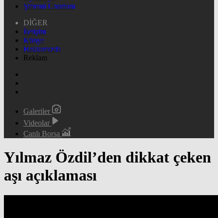
Şifremi Unuttum
DİĞER
İletişim
Künye
Hakkımızda
Reklam
Galeriler
Videolar
Canlı Borsa
Yılmaz Özdil’den dikkat çeken
aşı açıklaması