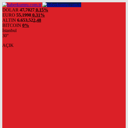
DOLAR
47,7027
0.15%
EURO
55,1998
0.31%
ALTIN
6.653,52
2,48
BITCOIN
0%
İstanbul
30°
AÇIK