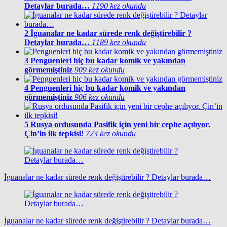
Detaylar burada…
1190 kez okundu
2
İguanalar ne kadar sürede renk değiştirebilir ?
Detaylar burada…
1189 kez okundu
3
Penguenleri hiç bu kadar komik ve yakından
görmemiştiniz
909 kez okundu
4
Penguenleri hiç bu kadar komik ve yakından
görmemiştiniz
906 kez okundu
5
Rusya ordusunda Pasifik için yeni bir cephe açılıyor.
Çin’in ilk tepkisi!
723 kez okundu
İguanalar ne kadar sürede renk değiştirebilir ? Detaylar burada…
İguanalar ne kadar sürede renk değiştirebilir ? Detaylar burada…