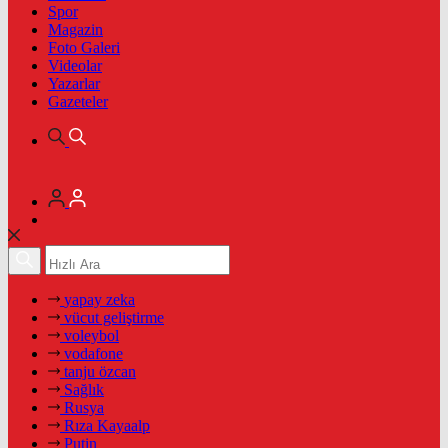
Spor
Magazin
Foto Galeri
Videolar
Yazarlar
Gazeteler
yapay zeka
vücut geliştirme
voleybol
vodafone
tanju özcan
Sağlık
Rusya
Rıza Kayaalp
Putin