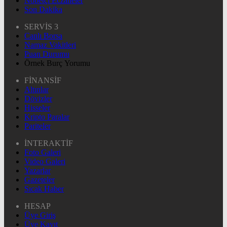
Nöbetçi Eczaneler
Son Dakika
SERVİS 3
Canlı Borsa
Namaz Vakitleri
Puan Durumu
Örnek Burç Yorumu
FİNANSİF
Altınlar
Dövizler
Hisseler
Kripto Paralar
Pariteler
İNTERAKTİF
Foto Galeri
Video Galeri
Yazarlar
Gazeteler
Sıcak Haber
HESAP
Üye Giriş
Üye Kayıt