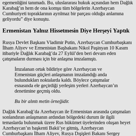
egemenliğini tanımadı. Bu, uluslararası hukuk açısından hem Dağlık
Karabağ’ın hem de ona komşu tüm bölgelerin Azerbaycan
Cumhuriyeti topraklarının ayrılmaz bir parçası olduğu anlamına
geliyordu” diye konuştu.
Ermenistan Yalnız Hissetmesin Diye Herşeyi Yaptık
Rusya Devlet Başkanı Vladimir Putin, Azerbaycan Cumhurbaşkanı
İlham Aliyev ve Ermenistan Başbakanı Nikol Paşinyan 10 Kasım
itibariyle Dağlık Karabağ’da 27 Eylül’den beri devam eden
çatışmaların durması için bir anlaşma imzalamıştı.
İmzalanan ortak bildiriye göre Azerbaycan ve
Ermenistan güçleri anlaşmanın imzalandığı anda
bulundukları noktalarda kaldı. Böylece çatışmalar
esnasında ele geçirdiği yerleşim yerleri Azerbaycan’ın
denetimine geçmiş oldu.
Bu bir alıntı metin örneğidir.
Dağlık Karabağ’da Azerbaycan ile Ermenistan arasında çatışmaları
sonlandıran anlaşmanın ardından bölgedeki durum ile ilgili
temaslarda bulunmak üzere Rus hükümet üyelerinden oluşan heyet
Azerbaycan’ın başkenti Bakü’ye gitmiş, Azerbaycan
Cumhurbaşkanı İlham Aliyev, Rusya Dışişleri Bakanı Sergey