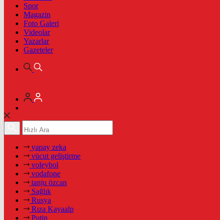
Spor
Magazin
Foto Galeri
Videolar
Yazarlar
Gazeteler
yapay zeka
vücut geliştirme
voleybol
vodafone
tanju özcan
Sağlık
Rusya
Rıza Kayaalp
Putin