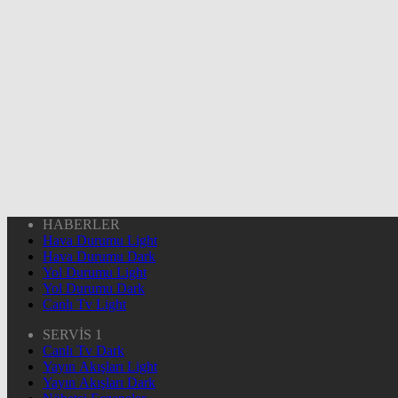
HABERLER
Hava Durumu Light
Hava Durumu Dark
Yol Durumu Light
Yol Durumu Dark
Canlı Tv Light
SERVİS 1
Canlı Tv Dark
Yayın Akışları Light
Yayın Akışları Dark