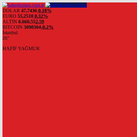
DOLAR
47,7436
0.18%
EURO
55,2510
0.32%
ALTIN
6.660,55
2,59
BITCOIN
3090304
-0.2%
İstanbul
26°
HAFİF YAĞMUR