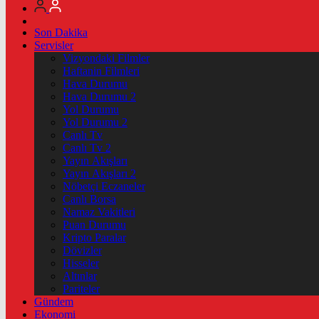
Son Dakika
Servisler
Vizyondaki Filmler
Haftanin Filmleri
Hava Durumu
Hava Durumu 2
Yol Durumu
Yol Durumu 2
Canlı Tv
Canlı Tv 2
Yayın Akışları
Yayın Akışları 2
Nöbetçi Eczaneler
Canlı Borsa
Namaz Vakitleri
Puan Durumu
Kripto Paralar
Dövizler
Hisseler
Altınlar
Pariteler
Gündem
Ekonomi