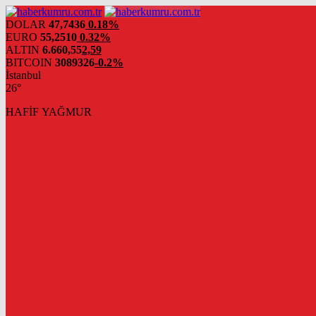
DOLAR
47,7436
0.18%
EURO
55,2510
0.32%
ALTIN
6.660,55
2,59
BITCOIN
3089326
-0.2%
İstanbul
26°
HAFİF YAĞMUR