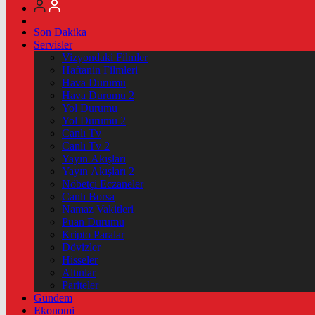
Son Dakika
Servisler
Vizyondaki Filmler
Haftanin Filmleri
Hava Durumu
Hava Durumu 2
Yol Durumu
Yol Durumu 2
Canlı Tv
Canlı Tv 2
Yayın Akışları
Yayın Akışları 2
Nöbetçi Eczaneler
Canlı Borsa
Namaz Vakitleri
Puan Durumu
Kripto Paralar
Dövizler
Hisseler
Altınlar
Pariteler
Gündem
Ekonomi