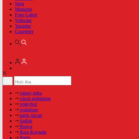
Spor
Magazin
Foto Galeri
Videolar
Yazarlar
Gazeteler
yapay zeka
vücut geliştirme
voleybol
vodafone
tanju özcan
Sağlık
Rusya
Rıza Kayaalp
Putin