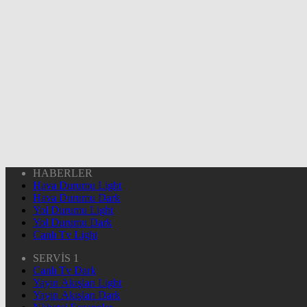
HABERLER
Hava Durumu Light
Hava Durumu Dark
Yol Durumu Light
Yol Durumu Dark
Canlı Tv Light
SERVİS 1
Canlı Tv Dark
Yayın Akışları Light
Yayın Akışları Dark