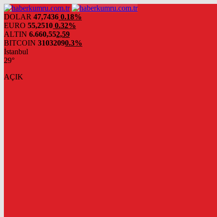
DOLAR
47,7436
0.18%
EURO
55,2510
0.32%
ALTIN
6.660,55
2,59
BITCOIN
3103209
0.3%
İstanbul
29°
AÇIK