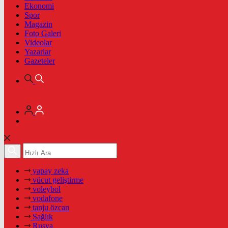
Ekonomi
Spor
Magazin
Foto Galeri
Videolar
Yazarlar
Gazeteler
yapay zeka
vücut geliştirme
voleybol
vodafone
tanju özcan
Sağlık
Rusya