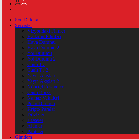
Son Dakika
Servisler
Vizyondaki Filmler
Haftanin Filmleri
Hava Durumu
Hava Durumu 2
Yol Durumu
Yol Durumu 2
Canlı Tv
Canlı Tv 2
Yayın Akışları
Yayın Akışları 2
Nöbetçi Eczaneler
Canlı Borsa
Namaz Vakitleri
Puan Durumu
Kripto Paralar
Dövizler
Hisseler
Altınlar
Pariteler
Gündem