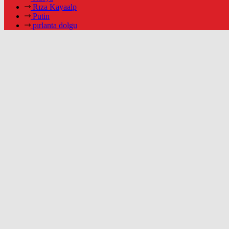
Rıza Kayaalp
Putin
pırlanta dolgu