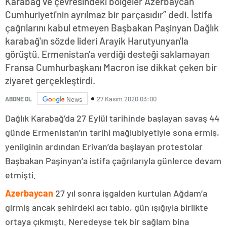
Karabağ ve çevresindeki bölgeler Azerbaycan
Cumhuriyeti'nin ayrılmaz bir parçasıdır” dedi. İstifa
çağrılarını kabul etmeyen Başbakan Paşinyan Dağlık
karabağ'ın sözde lideri Arayik Harutyunyan'la
görüştü. Ermenistan'a verdiği desteği saklamayan
Fransa Cumhurbaşkanı Macron ise dikkat çeken bir
ziyaret gerçekleştirdi.
27 Kasım 2020 03:00
ABONE OL
News
Dağlık Karabağ’da 27 Eylül tarihinde başlayan savaş 44
günde Ermenistan’ın tarihi mağlubiyetiyle sona ermiş,
yenilginin ardından Erivan’da başlayan protestolar
Başbakan Paşinyan’a istifa çağrılarıyla günlerce devam
etmişti.
Azerbaycan
27 yıl sonra işgalden kurtulan Ağdam’a
girmiş ancak şehirdeki acı tablo, gün ışığıyla birlikte
ortaya çıkmıştı. Neredeyse tek bir sağlam bina