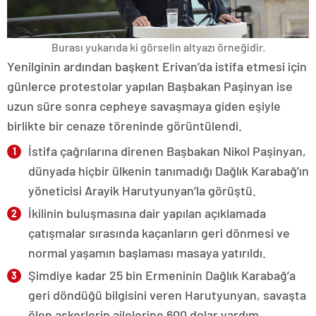
Burası yukarıda ki görselin altyazı örneğidir.
Yenilginin ardından başkent Erivan’da istifa etmesi için
günlerce protestolar yapılan Başbakan Paşinyan ise
uzun süre sonra cepheye savaşmaya giden eşiyle
birlikte bir cenaze töreninde görüntülendi.
İstifa çağrılarına direnen Başbakan Nikol Paşinyan,
dünyada hiçbir ülkenin tanımadığı Dağlık Karabağ’ın
yöneticisi Arayik Harutyunyan’la görüştü.
İkilinin buluşmasına dair yapılan açıklamada
çatışmalar sırasında kaçanların geri dönmesi ve
normal yaşamın başlaması masaya yatırıldı.
Şimdiye kadar 25 bin Ermeninin Dağlık Karabağ’a
geri döndüğü bilgisini veren Harutyunyan, savaşta
ölen askerlerin ailelerine 600 dolar yardım