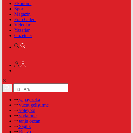
Ekonomi
Spor
Magazin
Foto Galeri
Videolar
Yazarlar
Gazeteler
yapay zeka
vücut geliştirme
voleybol
vodafone
tanju özcan
Sağlık
Rusya