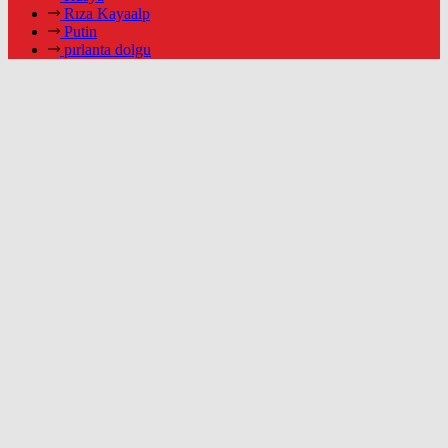
Rıza Kayaalp
Putin
pırlanta dolgu