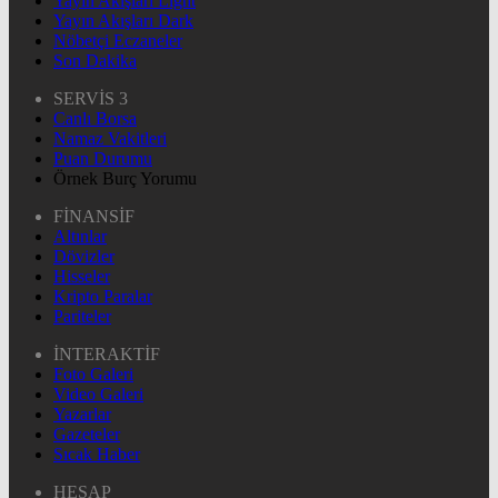
Yayın Akışları Light
Yayın Akışları Dark
Nöbetçi Eczaneler
Son Dakika
SERVİS 3
Canlı Borsa
Namaz Vakitleri
Puan Durumu
Örnek Burç Yorumu
FİNANSİF
Altınlar
Dövizler
Hisseler
Kripto Paralar
Pariteler
İNTERAKTİF
Foto Galeri
Video Galeri
Yazarlar
Gazeteler
Sıcak Haber
HESAP