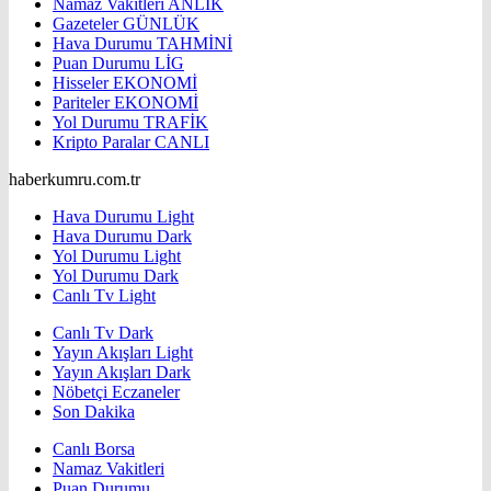
Namaz Vakitleri
ANLIK
Gazeteler
GÜNLÜK
Hava Durumu
TAHMİNİ
Puan Durumu
LİG
Hisseler
EKONOMİ
Pariteler
EKONOMİ
Yol Durumu
TRAFİK
Kripto Paralar
CANLI
haberkumru.com.tr
Hava Durumu Light
Hava Durumu Dark
Yol Durumu Light
Yol Durumu Dark
Canlı Tv Light
Canlı Tv Dark
Yayın Akışları Light
Yayın Akışları Dark
Nöbetçi Eczaneler
Son Dakika
Canlı Borsa
Namaz Vakitleri
Puan Durumu