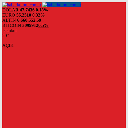
DOLAR
47,7436
0.18%
EURO
55,2510
0.32%
ALTIN
6.660,55
2,59
BITCOIN
3099912
0.5%
İstanbul
29°
AÇIK