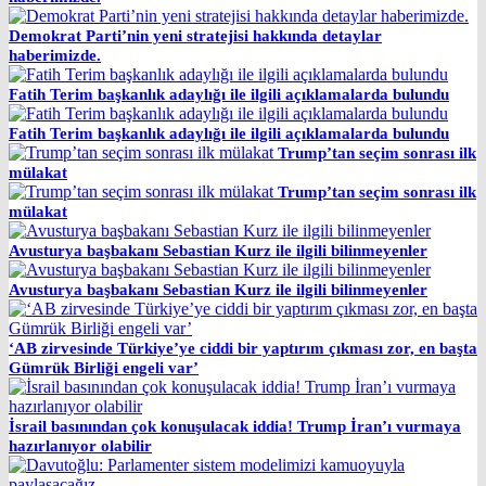
Demokrat Parti’nin yeni stratejisi hakkında detaylar
haberimizde.
Fatih Terim başkanlık adaylığı ile ilgili açıklamalarda bulundu
Fatih Terim başkanlık adaylığı ile ilgili açıklamalarda bulundu
Trump’tan seçim sonrası ilk
mülakat
Trump’tan seçim sonrası ilk
mülakat
Avusturya başbakanı Sebastian Kurz ile ilgili bilinmeyenler
Avusturya başbakanı Sebastian Kurz ile ilgili bilinmeyenler
‘AB zirvesinde Türkiye’ye ciddi bir yaptırım çıkması zor, en başta
Gümrük Birliği engeli var’
İsrail basınından çok konuşulacak iddia! Trump İran’ı vurmaya
hazırlanıyor olabilir