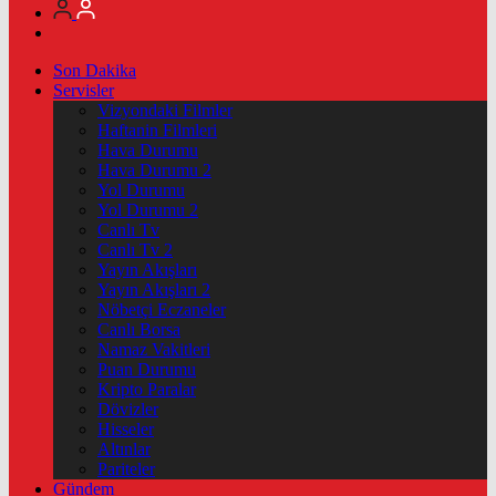
Son Dakika
Servisler
Vizyondaki Filmler
Haftanin Filmleri
Hava Durumu
Hava Durumu 2
Yol Durumu
Yol Durumu 2
Canlı Tv
Canlı Tv 2
Yayın Akışları
Yayın Akışları 2
Nöbetçi Eczaneler
Canlı Borsa
Namaz Vakitleri
Puan Durumu
Kripto Paralar
Dövizler
Hisseler
Altınlar
Pariteler
Gündem