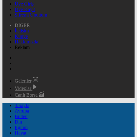
Üye Giriş
Üye Kayıt
Şifremi Unuttum
DİĞER
İletişim
Künye
Hakkımızda
Reklam
Galeriler
Videolar
Canlı Borsa
3.Sayfa
Avrupa
Bülten
Din
Eğitim
Hayat