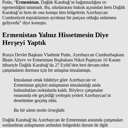
Putin, “
Ermenistan
, Dağlık Karabağ’ın bağımsızlığını ve
egemenliğini tanımadı. Bu, uluslararası hukuk açısından hem Dağlık
Karabağ’ın hem de ona komşu tüm bölgelerin Azerbaycan
Cumhuriyeti topraklarının ayrılmaz bir parçası olduğu anlamına
geliyordu” diye konuştu.
Ermenistan Yalnız Hissetmesin Diye
Herşeyi Yaptık
Rusya Devlet Başkanı Vladimir Putin, Azerbaycan Cumhurbaşkanı
İlham Aliyev ve Ermenistan Başbakanı Nikol Paşinyan 10 Kasım
itibariyle Dağlık Karabağ’da 27 Eylül’den beri devam eden
çatışmaların durması için bir anlaşma imzalamıştı.
İmzalanan ortak bildiriye göre Azerbaycan ve
Ermenistan güçleri anlaşmanın imzalandığı anda
bulundukları noktalarda kaldı. Böylece çatışmalar
esnasında ele geçirdiği yerleşim yerleri Azerbaycan’ın
denetimine geçmiş oldu.
Bu bir alıntı metin örneğidir.
Dağlık Karabağ’da Azerbaycan ile Ermenistan arasında çatışmaları
sonlandıran anlaşmanın ardından bölgedeki durum ile ilgili