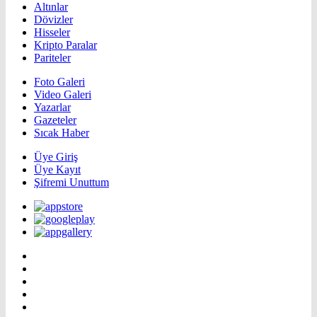
Altınlar
Dövizler
Hisseler
Kripto Paralar
Pariteler
Foto Galeri
Video Galeri
Yazarlar
Gazeteler
Sıcak Haber
Üye Giriş
Üye Kayıt
Şifremi Unuttum