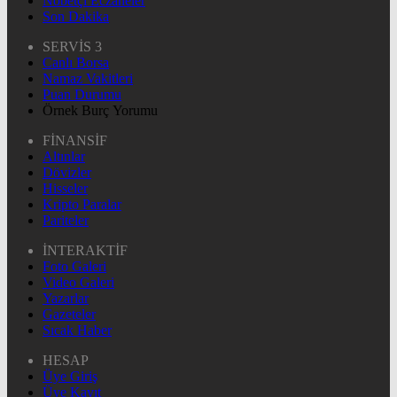
Nöbetçi Eczaneler
Son Dakika
SERVİS 3
Canlı Borsa
Namaz Vakitleri
Puan Durumu
Örnek Burç Yorumu
FİNANSİF
Altınlar
Dövizler
Hisseler
Kripto Paralar
Pariteler
İNTERAKTİF
Foto Galeri
Video Galeri
Yazarlar
Gazeteler
Sıcak Haber
HESAP
Üye Giriş
Üye Kayıt