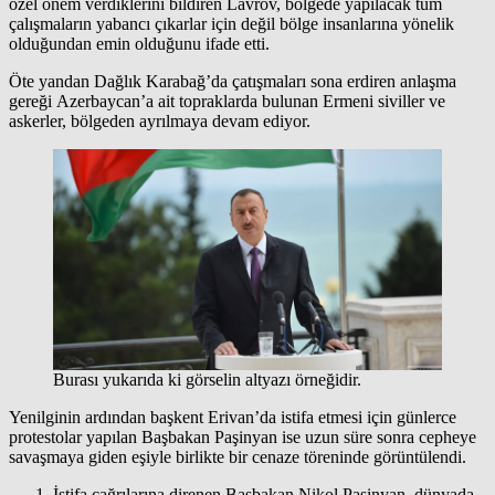
özel önem verdiklerini bildiren Lavrov, bölgede yapılacak tüm
çalışmaların yabancı çıkarlar için değil bölge insanlarına yönelik
olduğundan emin olduğunu ifade etti.
Öte yandan Dağlık Karabağ’da çatışmaları sona erdiren anlaşma
gereği Azerbaycan’a ait topraklarda bulunan Ermeni siviller ve
askerler, bölgeden ayrılmaya devam ediyor.
Burası yukarıda ki görselin altyazı örneğidir.
Yenilginin ardından başkent Erivan’da istifa etmesi için günlerce
protestolar yapılan Başbakan Paşinyan ise uzun süre sonra cepheye
savaşmaya giden eşiyle birlikte bir cenaze töreninde görüntülendi.
İstifa çağrılarına direnen Başbakan Nikol Paşinyan, dünyada