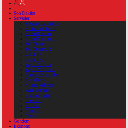
Son Dakika
Servisler
Vizyondaki Filmler
Haftanin Filmleri
Hava Durumu
Hava Durumu 2
Yol Durumu
Yol Durumu 2
Canlı Tv
Canlı Tv 2
Yayın Akışları
Yayın Akışları 2
Nöbetçi Eczaneler
Canlı Borsa
Namaz Vakitleri
Puan Durumu
Kripto Paralar
Dövizler
Hisseler
Altınlar
Pariteler
Gündem
Ekonomi