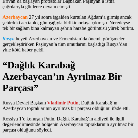
Erivan’da başlayan protestolar Başbakan Paşinyan’a istifa
çağrılarıyla günlerce devam etmişti.
Azerbaycan
27 yıl sonra işgalden kurtulan Ağdam’a girmiş ancak
şehirdeki acı tablo, gün ışığıyla birlikte ortaya çıkmıştı. Neredeyse
tek bir sağlam bina kalmayan şehrin harabe görüntüsü yürek burktu.
Rusya
heyeti Azerbaycan ve Ermenistan’da önemli görüşmeler
gerçekleştirirken Paşinyan’a tüm umutlarını başladığı Rusya’dan
yine kötü haber geldi.
“Dağlık Karabağ
Azerbaycan’ın Ayrılmaz Bir
Parçası”
Rusya Devlet Başkanı
Vladimir Putin
, Dağlık Karabağ’ın
Azerbaycan topraklarının ayrılmaz bir parçası olduğunu ifade etti.
Rossiya 1’e konuşan Putin, Dağlık Karabağ’ın aidiyeti ile ilgili
değerlendirmesinde bölgenin Azerbaycan topraklarının ayrılmaz bir
parçası olduğunu söyledi.