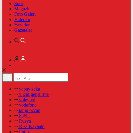
Spor
Magazin
Foto Galeri
Videolar
Yazarlar
Gazeteler
yapay zeka
vücut geliştirme
voleybol
vodafone
tanju özcan
Sağlık
Rusya
Rıza Kayaalp
Putin