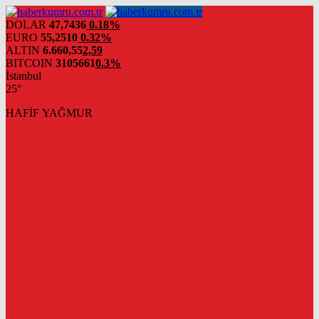
DOLAR
47,7436
0.18%
EURO
55,2510
0.32%
ALTIN
6.660,55
2,59
BITCOIN
3105661
0.3%
İstanbul
25°
HAFİF YAĞMUR