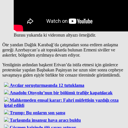
Burası yukarıda ki videonun altyazı örneğidir.
Öte yandan Dağlık Karabağ’da çatışmaları sona erdiren anlaşma
gereği Azerbaycan’a ait topraklarda bulunan Ermeni siviller ve
askerler, bölgeden ayrılmaya devam ediyor.
Yenilginin ardından başkent Erivan’da istifa etmesi için günlerce
protestolar yapılan Başbakan Paşinyan ise uzun süre sonra cepheye
savaşmaya giden eşiyle birlikte bir cenaze töreninde görüntülendi.
Avcılar soruşturmasında 12 tutuklama
Anadolu Otoyolu’nun bir bölümü trafiğe kapatılacak
Mahkemeden emsal karar: Fahri müfettişin yazdığı ceza
iptal edildi
Trump: Bu onların son şansı
Tarlasında insansız hava aracı buldu
Göçmen krizinde ölü sayısı artıyor