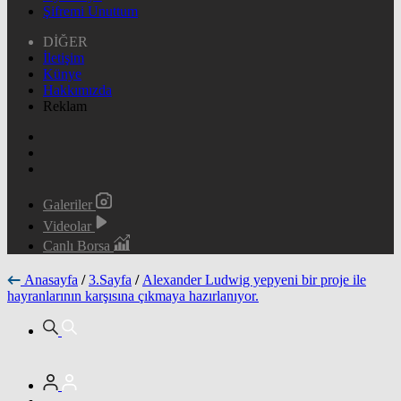
Şifremi Unuttum
DİĞER
İletişim
Künye
Hakkımızda
Reklam
Galeriler
Videolar
Canlı Borsa
Anasayfa
/
3.Sayfa
/
Alexander Ludwig yepyeni bir proje ile
hayranlarının karşısına çıkmaya hazırlanıyor.