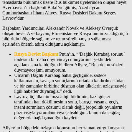
temaslarda bulunmak üzere Rus hükümet üyelerinden oluşan heyet
Azerbaycan’ın başkenti Bakü’ye gitmiş, Azerbaycan
Cumhurbaşkanı İlham Aliyev, Rusya Dışişleri Bakanı Sergey
Lavrov’dur.
Başbakan Yardımcıları Aleksandr Novak ve Aleksey Overçuk
oluşan heyet Azerbaycan, Ermenistan ve Rusya’nın imzaladığı üçlü
bildirinin bölgede sağlam ve uzun süreli barışın sağlanması
açısından önemli adım olduğunu açıklamıştı.
Rusya Devlet Başkanı
Putin’in, “‘Dağlık Karabağ sorunu’
ifadesini bir daha duymamayı umuyorum” şeklindeki
açıklamasına katıldığını bildiren Aliyev, “Ben de bu sözleri
duymayacağımı umuyorum.
Umarım Dağlık Karabağ bahsi geçtiğinde, sadece
kalkınmadan, savaşın sonuçlarının ortadan kaldırılmasından
ve bir zamanlar birbirine düşman olan ülkelerin uzlaşmasıyla
ilgili haberler duyacağız.” dedi.
Lavrov, üç ülkenin imza attığı bildirinin, bazı güçler
tarafından kan dökülmesinin sonu, barışçıl yaşama geçiş,
insani sorunların çözümü olarak değil, jeopolitik oyunların
prizmasıyla yorumlanmaya çalışıldığını, bunun da çağdaş
değerlerle bağdaşmadığını kaydetti.
Aliyev’in bölgedeki uzlaşma konusunu her zaman vurgulamasına