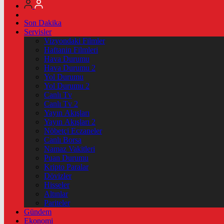
Son Dakika
Servisler
Vizyondaki Filmler
Haftanin Filmleri
Hava Durumu
Hava Durumu 2
Yol Durumu
Yol Durumu 2
Canlı Tv
Canlı Tv 2
Yayın Akışları
Yayın Akışları 2
Nöbetçi Eczaneler
Canlı Borsa
Namaz Vakitleri
Puan Durumu
Kripto Paralar
Dövizler
Hisseler
Altınlar
Pariteler
Gündem
Ekonomi