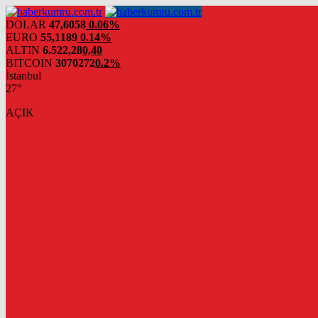
DOLAR
47,6058
0.06%
EURO
55,1189
0.14%
ALTIN
6.522,28
0,40
BITCOIN
3070272
0.2%
İstanbul
27°
AÇIK