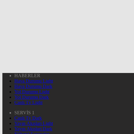
HABERLER
Hava Durumu Light
Hava Durumu Dark
Yol Durumu Light
Yol Durumu Dark
Canlı Tv Light
SERVİS 1
Canlı Tv Dark
Yayın Akışları Light
Yayın Akışları Dark