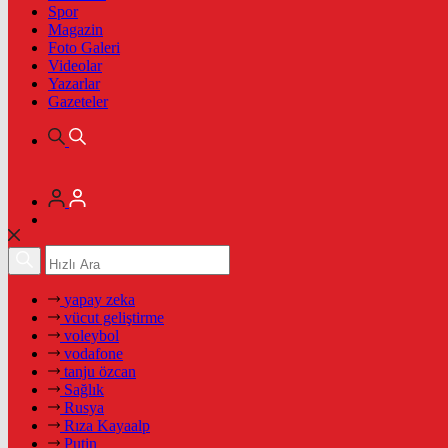
Spor
Magazin
Foto Galeri
Videolar
Yazarlar
Gazeteler
yapay zeka
vücut geliştirme
voleybol
vodafone
tanju özcan
Sağlık
Rusya
Rıza Kayaalp
Putin