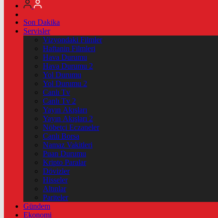
Son Dakika
Servisler
Vizyondaki Filmler
Haftanin Filmleri
Hava Durumu
Hava Durumu 2
Yol Durumu
Yol Durumu 2
Canlı Tv
Canlı Tv 2
Yayın Akışları
Yayın Akışları 2
Nöbetçi Eczaneler
Canlı Borsa
Namaz Vakitleri
Puan Durumu
Kripto Paralar
Dövizler
Hisseler
Altınlar
Pariteler
Gündem
Ekonomi