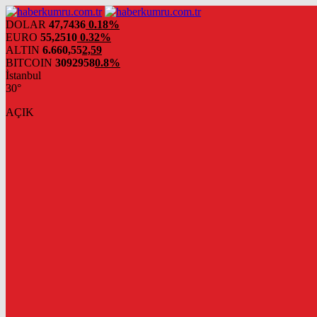
DOLAR
47,7436
0.18%
EURO
55,2510
0.32%
ALTIN
6.660,55
2,59
BITCOIN
3092958
0.8%
İstanbul
30°
AÇIK