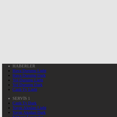
HABERLER
Hava Durumu Light
Hava Durumu Dark
Yol Durumu Light
Yol Durumu Dark
Canlı Tv Light
SERVİS 1
Canlı Tv Dark
Yayın Akışları Light
Yayın Akışları Dark