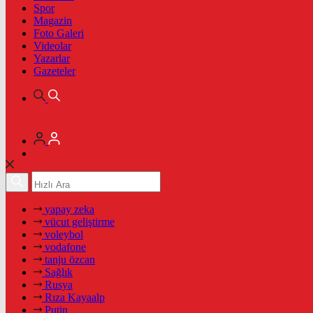
Spor
Magazin
Foto Galeri
Videolar
Yazarlar
Gazeteler
yapay zeka
vücut geliştirme
voleybol
vodafone
tanju özcan
Sağlık
Rusya
Rıza Kayaalp
Putin