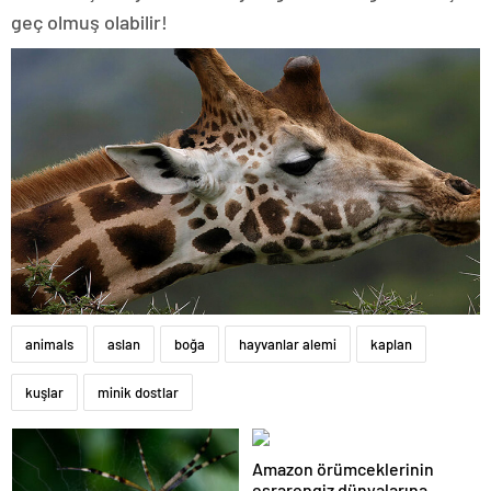
geç olmuş olabilir!
animals
aslan
boğa
hayvanlar alemi
kaplan
kuşlar
minik dostlar
Amazon örümceklerinin
esrarengiz dünyalarına