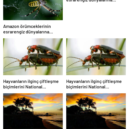
gitmeye hazır olun.
Amazon örümceklerinin
esrarengiz dünyalarına
gitmeye hazır olun.
Hayvanların ilginç çiftleşme
Hayvanların ilginç çiftleşme
biçimlerini National
biçimlerini National
Geographic görüntüledi.
Geographic görüntüledi.