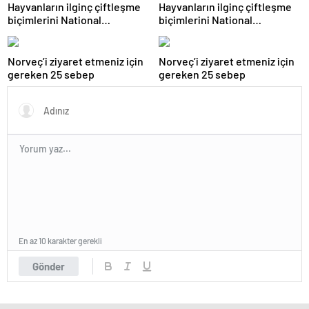
Hayvanların ilginç çiftleşme
Hayvanların ilginç çiftleşme
biçimlerini National
biçimlerini National
Geographic görüntüledi.
Geographic görüntüledi.
Norveç’i ziyaret etmeniz için
Norveç’i ziyaret etmeniz için
gereken 25 sebep
gereken 25 sebep
En az 10 karakter gerekli
Gönder