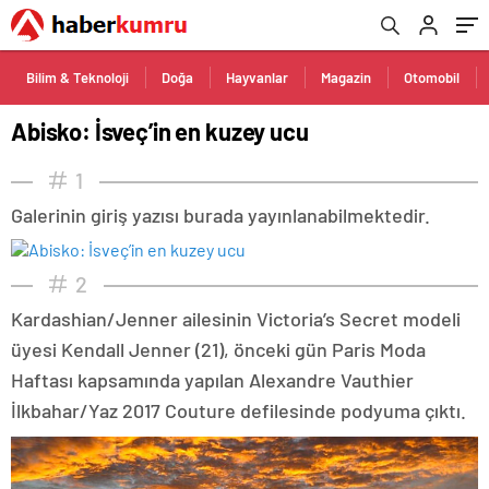
Bilim & Teknoloji
Doğa
Hayvanlar
Magazin
Otomobil
Abisko: İsveç’in en kuzey ucu
1
Galerinin giriş yazısı burada yayınlanabilmektedir.
2
Kardashian/Jenner ailesinin Victoria’s Secret modeli
üyesi Kendall Jenner (21), önceki gün Paris Moda
Haftası kapsamında yapılan Alexandre Vauthier
İlkbahar/Yaz 2017 Couture defilesinde podyuma çıktı.