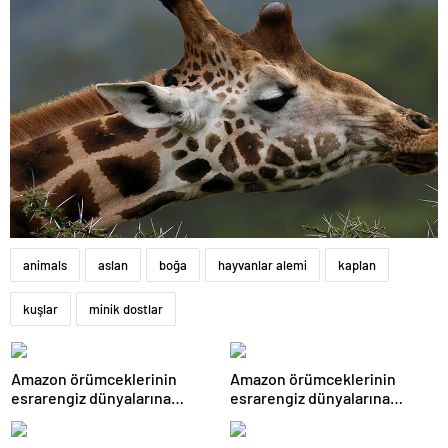
animals
aslan
boğa
hayvanlar alemi
kaplan
kuşlar
minik dostlar
Amazon örümceklerinin
Amazon örümceklerinin
esrarengiz dünyalarına
esrarengiz dünyalarına
gitmeye hazır olun.
gitmeye hazır olun.