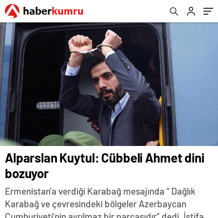
Alparslan Kuytul: Cübbeli Ahmet dini
bozuyor
Ermenistan'a verdiği Karabağ mesajında “ Dağlık
Karabağ ve çevresindeki bölgeler Azerbaycan
Cumhuriyeti'nin ayrılmaz bir parçasıdır” dedi. İstifa