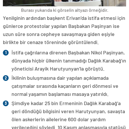
Burası yukarıda ki görselin altyazı örneğidir.
Yenilginin ardından başkent Erivan’da istifa etmesi için
günlerce protestolar yapılan Başbakan Paşinyan ise
uzun süre sonra cepheye savaşmaya giden eşiyle
birlikte bir cenaze töreninde görüntülendi.
İstifa çağrılarına direnen Başbakan Nikol Paşinyan,
dünyada hiçbir ülkenin tanımadığı Dağlık Karabağ’ın
yöneticisi Arayik Harutyunyan’la görüştü.
İkilinin buluşmasına dair yapılan açıklamada
çatışmalar sırasında kaçanların geri dönmesi ve
normal yaşamın başlaması masaya yatırıldı.
Şimdiye kadar 25 bin Ermeninin Dağlık Karabağ’a
geri döndüğü bilgisini veren Harutyunyan, savaşta
ölen askerlerin ailelerine 600 dolar yardım
verileceğini söyledi. 10 Kasım anlaşmasıyla statüsü