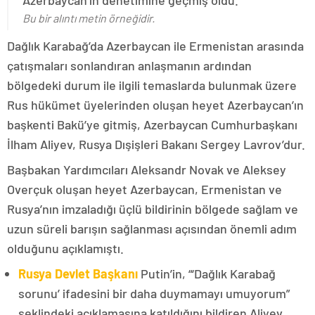
Azerbaycan’ın denetimine geçmiş oldu.
Bu bir alıntı metin örneğidir.
Dağlık Karabağ’da Azerbaycan ile Ermenistan arasında
çatışmaları sonlandıran anlaşmanın ardından
bölgedeki durum ile ilgili temaslarda bulunmak üzere
Rus hükümet üyelerinden oluşan heyet Azerbaycan’ın
başkenti Bakü’ye gitmiş, Azerbaycan Cumhurbaşkanı
İlham Aliyev, Rusya Dışişleri Bakanı Sergey Lavrov’dur.
Başbakan Yardımcıları Aleksandr Novak ve Aleksey
Overçuk oluşan heyet Azerbaycan, Ermenistan ve
Rusya’nın imzaladığı üçlü bildirinin bölgede sağlam ve
uzun süreli barışın sağlanması açısından önemli adım
olduğunu açıklamıştı.
Rusya Devlet Başkanı
Putin’in, “‘Dağlık Karabağ
sorunu’ ifadesini bir daha duymamayı umuyorum”
şeklindeki açıklamasına katıldığını bildiren Aliyev,