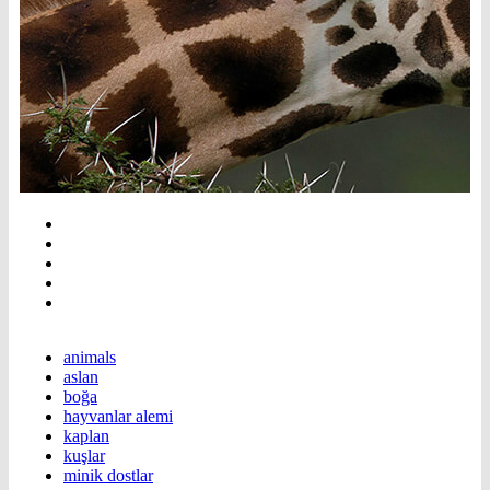
animals
aslan
boğa
hayvanlar alemi
kaplan
kuşlar
minik dostlar