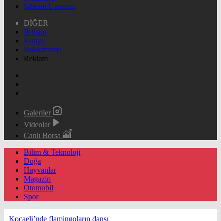
Şifremi Unuttum
DİĞER
İletişim
Künye
Hakkımızda
Reklam
Galeriler
Videolar
Canlı Borsa
Bilim & Teknoloji
Doğa
Hayvanlar
Magazin
Otomobil
Spor
Kocaeli’nde flamingoların dansı