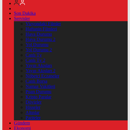
Son Dakika
Servisler
Vizyondaki Filmler
Haftanin Filmleri
Hava Durumu
Hava Durumu 2
Yol Durumu
Yol Durumu 2
Canlı Tv
Canlı Tv 2
Yayın Akışları
Yayın Akışları 2
Nöbetçi Eczaneler
Canlı Borsa
Namaz Vakitleri
Puan Durumu
Kripto Paralar
Dövizler
Hisseler
Altınlar
Pariteler
Gündem
Ekonomi