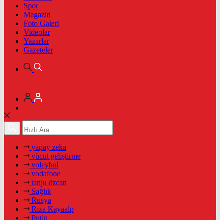
Spor
Magazin
Foto Galeri
Videolar
Yazarlar
Gazeteler
yapay zeka
vücut geliştirme
voleybol
vodafone
tanju özcan
Sağlık
Rusya
Rıza Kayaalp
Putin