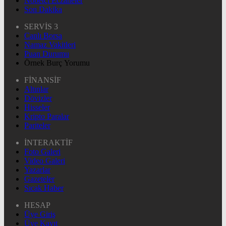
Nöbetçi Eczaneler
Son Dakika
SERVİS 3
Canlı Borsa
Namaz Vakitleri
Puan Durumu
Örnek Burç Yorumu
FİNANSİF
Altınlar
Dövizler
Hisseler
Kripto Paralar
Pariteler
İNTERAKTİF
Foto Galeri
Video Galeri
Yazarlar
Gazeteler
Sıcak Haber
HESAP
Üye Giriş
Üye Kayıt