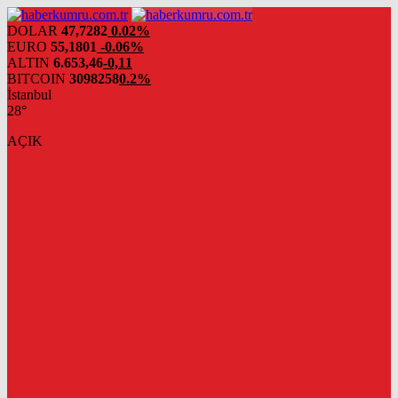
DOLAR
47,7282
0.02%
EURO
55,1801
-0.06%
ALTIN
6.653,46
-0,11
BITCOIN
3098258
0.2%
İstanbul
28°
AÇIK