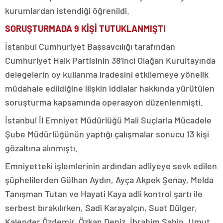
kurumlardan istendiği öğrenildi.
SORUŞTURMADA 9 KİŞİ TUTUKLANMIŞTI
İstanbul Cumhuriyet Başsavcılığı tarafından
Cumhuriyet Halk Partisinin 38’inci Olağan Kurultayında
delegelerin oy kullanma iradesini etkilemeye yönelik
müdahale edildiğine ilişkin iddialar hakkında yürütülen
soruşturma kapsamında operasyon düzenlenmişti.
İstanbul İl Emniyet Müdürlüğü Mali Suçlarla Mücadele
Şube Müdürlüğünün yaptığı çalışmalar sonucu 13 kişi
gözaltına alınmıştı.
Emniyetteki işlemlerinin ardından adliyeye sevk edilen
şüphelilerden Gülhan Aydın, Ayça Akpek Şenay, Melda
Tanışman Tutan ve Hayati Kaya adli kontrol şartı ile
serbest bırakılırken, Sadi Karayalçın, Suat Dülger,
Kalender Özdemir, Özkan Deniz, İbrahim Şahin, Umut