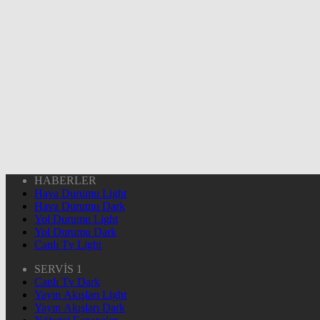
HABERLER
Hava Durumu Light
Hava Durumu Dark
Yol Durumu Light
Yol Durumu Dark
Canlı Tv Light
SERVİS 1
Canlı Tv Dark
Yayın Akışları Light
Yayın Akışları Dark