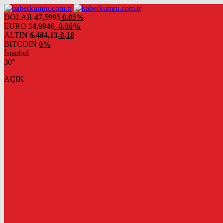
DOLAR
47,5995
0.05%
EURO
54,9946
-0.06%
ALTIN
6.484,13
-0,18
BITCOIN
0%
İstanbul
30°
AÇIK