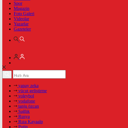
Spor
Magazin
Foto Galeri
Videolar
Yazarlar
Gazeteler
yapay zeka
vücut geliştirme
voleybol
vodafone
tanju özcan
Sağlık
Rusya
Rıza Kayaalp
Putin