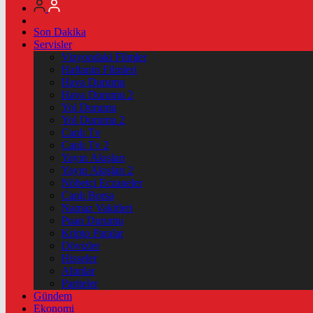
Son Dakika
Servisler
Vizyondaki Filmler
Haftanin Filmleri
Hava Durumu
Hava Durumu 2
Yol Durumu
Yol Durumu 2
Canlı Tv
Canlı Tv 2
Yayın Akışları
Yayın Akışları 2
Nöbetçi Eczaneler
Canlı Borsa
Namaz Vakitleri
Puan Durumu
Kripto Paralar
Dövizler
Hisseler
Altınlar
Pariteler
Gündem
Ekonomi