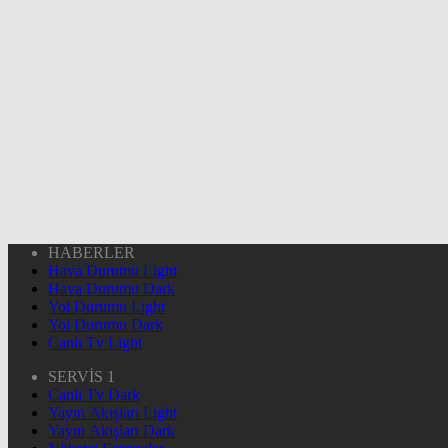
HABERLER
Hava Durumu Light
Hava Durumu Dark
Yol Durumu Light
Yol Durumu Dark
Canlı Tv Light
SERVİS 1
Canlı Tv Dark
Yayın Akışları Light
Yayın Akışları Dark