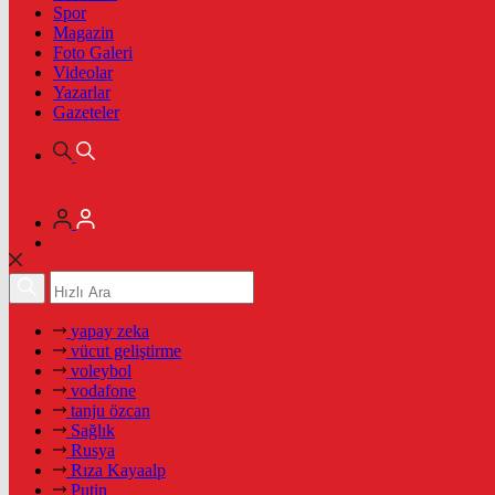
Spor
Magazin
Foto Galeri
Videolar
Yazarlar
Gazeteler
yapay zeka
vücut geliştirme
voleybol
vodafone
tanju özcan
Sağlık
Rusya
Rıza Kayaalp
Putin