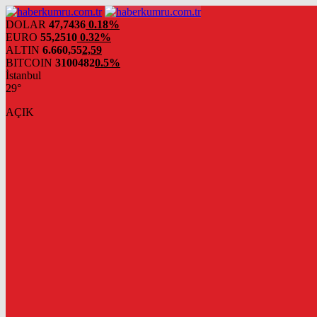
DOLAR
47,7436
0.18%
EURO
55,2510
0.32%
ALTIN
6.660,55
2,59
BITCOIN
3100482
0.5%
İstanbul
29°
AÇIK