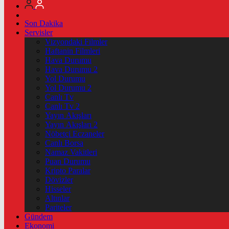
Son Dakika
Servisler
Vizyondaki Filmler
Haftanin Filmleri
Hava Durumu
Hava Durumu 2
Yol Durumu
Yol Durumu 2
Canlı Tv
Canlı Tv 2
Yayın Akışları
Yayın Akışları 2
Nöbetçi Eczaneler
Canlı Borsa
Namaz Vakitleri
Puan Durumu
Kripto Paralar
Dövizler
Hisseler
Altınlar
Pariteler
Gündem
Ekonomi