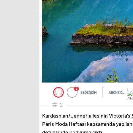
0
BEĞENDİM
ABONE OL
2
Kardashian/Jenner ailesinin Victoria’s 
Paris Moda Haftası kapsamında yapılan
defilesinde podyuma çıktı.