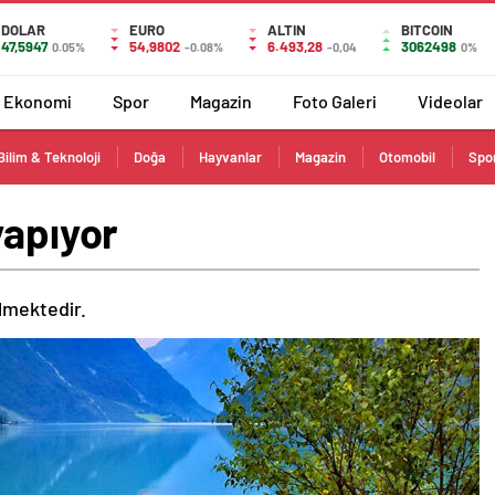
DOLAR
EURO
ALTIN
BITCOIN
47,5947
54,9802
6.493,28
3062498
0.05%
-0.08%
-0,04
0%
Ekonomi
Spor
Magazin
Foto Galeri
Videolar
Bilim & Teknoloji
Doğa
Hayvanlar
Magazin
Otomobil
Spo
yapıyor
ilmektedir.