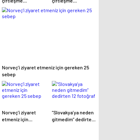
çiftleşme
çiftleşme
biçimlerini National
biçimlerini National
Geographic
Geographic
görüntüledi.
görüntüledi.
Norveç’i ziyaret etmeniz için gereken 25
sebep
Norveç’i ziyaret
“Slovakya’ya neden
etmeniz için
gitmedim” dedirten
gereken 25 sebep
12 fotoğraf