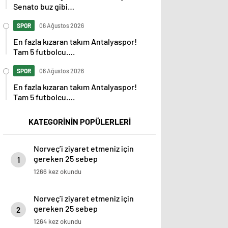
Senato buz gibi…
SPOR
06 Ağustos 2026
En fazla kızaran takım Antalyaspor!
Tam 5 futbolcu….
SPOR
06 Ağustos 2026
En fazla kızaran takım Antalyaspor!
Tam 5 futbolcu….
KATEGORİNİN POPÜLERLERİ
Norveç’i ziyaret etmeniz için
gereken 25 sebep
1
1266 kez okundu
Norveç’i ziyaret etmeniz için
gereken 25 sebep
2
1264 kez okundu