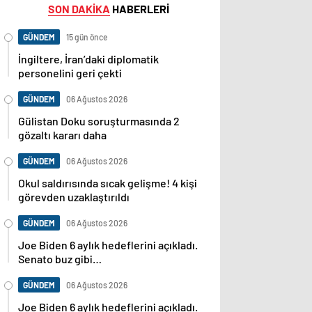
SON DAKİKA
HABERLERİ
GÜNDEM
15 gün önce
İngiltere, İran’daki diplomatik
personelini geri çekti
GÜNDEM
06 Ağustos 2026
Gülistan Doku soruşturmasında 2
gözaltı kararı daha
GÜNDEM
06 Ağustos 2026
Okul saldırısında sıcak gelişme! 4 kişi
görevden uzaklaştırıldı
GÜNDEM
06 Ağustos 2026
Joe Biden 6 aylık hedeflerini açıkladı.
Senato buz gibi…
GÜNDEM
06 Ağustos 2026
Joe Biden 6 aylık hedeflerini açıkladı.