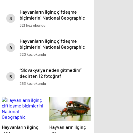
Hayvanların ilginç çiftleşme
biçimlerini National Geographic
3
görüntüledi.
321 kez okundu
Hayvanların ilginç çiftleşme
biçimlerini National Geographic
4
görüntüledi.
320 kez okundu
“Slovakya’ya neden gitmedim”
dedirten 12 fotoğraf
5
283 kez okundu
Hayvanların ilginç
Hayvanların ilginç