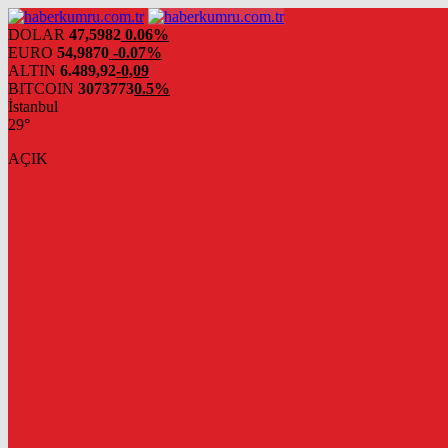
DOLAR
47,5982
0.06%
EURO
54,9870
-0.07%
ALTIN
6.489,92
-0,09
BITCOIN
3073773
0.5%
İstanbul
29°
AÇIK