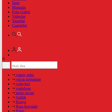
Spor
Magazin
Foto Galeri
Videolar
Yazarlar
Gazeteler
yapay zeka
vücut geliştirme
voleybol
vodafone
tanju özcan
Sağlık
Rusya
Rıza Kayaalp
Putin