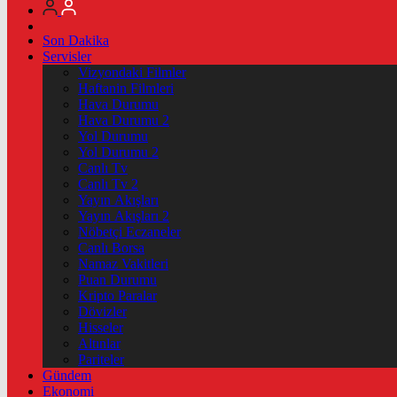
Son Dakika
Servisler
Vizyondaki Filmler
Haftanin Filmleri
Hava Durumu
Hava Durumu 2
Yol Durumu
Yol Durumu 2
Canlı Tv
Canlı Tv 2
Yayın Akışları
Yayın Akışları 2
Nöbetçi Eczaneler
Canlı Borsa
Namaz Vakitleri
Puan Durumu
Kripto Paralar
Dövizler
Hisseler
Altınlar
Pariteler
Gündem
Ekonomi