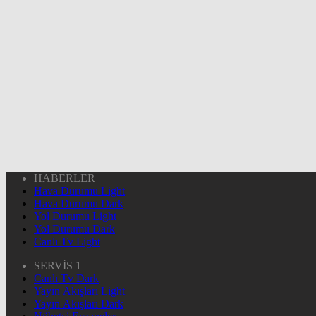
HABERLER
Hava Durumu Light
Hava Durumu Dark
Yol Durumu Light
Yol Durumu Dark
Canlı Tv Light
SERVİS 1
Canlı Tv Dark
Yayın Akışları Light
Yayın Akışları Dark