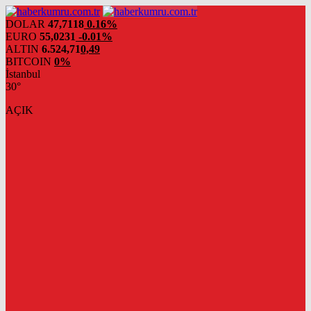
DOLAR
47,7118
0.16%
EURO
55,0231
-0.01%
ALTIN
6.524,71
0,49
BITCOIN
0%
İstanbul
30°
AÇIK