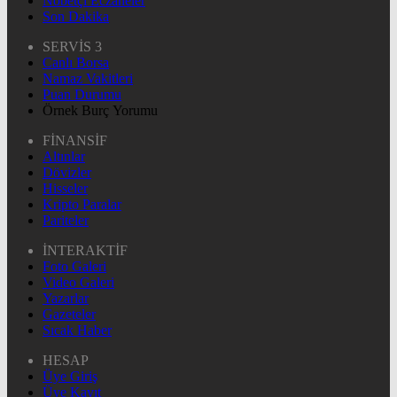
Nöbetçi Eczaneler
Son Dakika
SERVİS 3
Canlı Borsa
Namaz Vakitleri
Puan Durumu
Örnek Burç Yorumu
FİNANSİF
Altınlar
Dövizler
Hisseler
Kripto Paralar
Pariteler
İNTERAKTİF
Foto Galeri
Video Galeri
Yazarlar
Gazeteler
Sıcak Haber
HESAP
Üye Giriş
Üye Kayıt