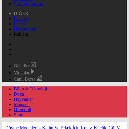
Şifremi Unuttum
DİĞER
İletişim
Künye
Hakkımızda
Reklam
Galeriler
Videolar
Canlı Borsa
Bilim & Teknoloji
Doğa
Hayvanlar
Magazin
Otomobil
Spor
Dövme Modelleri – Kadın Ve Erkek İçin Kolay, Küçük, Gül Ve