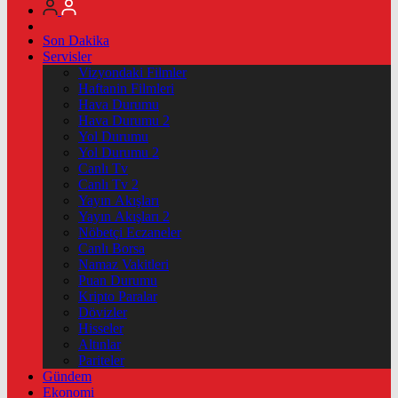
Son Dakika
Servisler
Vizyondaki Filmler
Haftanin Filmleri
Hava Durumu
Hava Durumu 2
Yol Durumu
Yol Durumu 2
Canlı Tv
Canlı Tv 2
Yayın Akışları
Yayın Akışları 2
Nöbetçi Eczaneler
Canlı Borsa
Namaz Vakitleri
Puan Durumu
Kripto Paralar
Dövizler
Hisseler
Altınlar
Pariteler
Gündem
Ekonomi