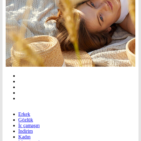
Erkek
Gözlük
İç çamaşırı
İndirim
Kadın