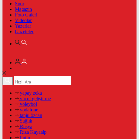
Spor
Magazin
Foto Galeri
Videolar
Yazarlar
Gazeteler
yapay zeka
vücut geliştirme
voleybol
vodafone
tanju özcan
Sağlık
Rusya
Rıza Kayaalp
Putin