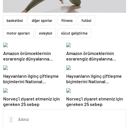
basketbol
diğer sporlar
fitness
futbol
motor sporları
voleybol
vücut geliştirme
Amazon örümceklerinin
Amazon örümceklerinin
esrarengiz dünyalarına
esrarengiz dünyalarına
gitmeye hazır olun.
gitmeye hazır olun.
Hayvanların ilginç çiftleşme
Hayvanların ilginç çiftleşme
biçimlerini National
biçimlerini National
Geographic görüntüledi.
Geographic görüntüledi.
Norveç’i ziyaret etmeniz için
Norveç’i ziyaret etmeniz için
gereken 25 sebep
gereken 25 sebep