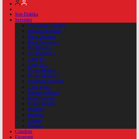
Son Dakika
Servisler
Vizyondaki Filmler
Haftanin Filmleri
Hava Durumu
Hava Durumu 2
Yol Durumu
Yol Durumu 2
Canlı Tv
Canlı Tv 2
Yayın Akışları
Yayın Akışları 2
Nöbetçi Eczaneler
Canlı Borsa
Namaz Vakitleri
Puan Durumu
Kripto Paralar
Dövizler
Hisseler
Altınlar
Pariteler
Gündem
Ekonomi