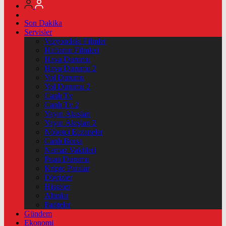
Son Dakika
Servisler
Vizyondaki Filmler
Haftanin Filmleri
Hava Durumu
Hava Durumu 2
Yol Durumu
Yol Durumu 2
Canlı Tv
Canlı Tv 2
Yayın Akışları
Yayın Akışları 2
Nöbetçi Eczaneler
Canlı Borsa
Namaz Vakitleri
Puan Durumu
Kripto Paralar
Dövizler
Hisseler
Altınlar
Pariteler
Gündem
Ekonomi