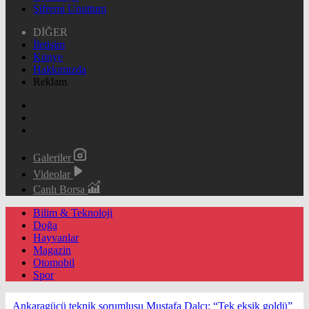
Şifremi Unuttum
DİĞER
İletişim
Künye
Hakkımızda
Reklam
Galeriler
Videolar
Canlı Borsa
Bilim & Teknoloji
Doğa
Hayvanlar
Magazin
Otomobil
Spor
Ankaragücü teknik sorumlusu Mustafa Dalcı: “Tek eksik goldü”