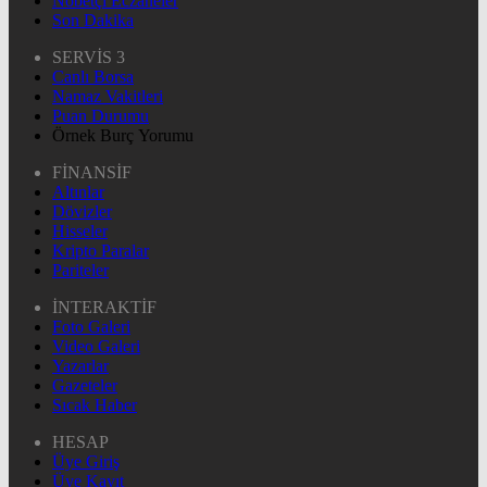
Nöbetçi Eczaneler
Son Dakika
SERVİS 3
Canlı Borsa
Namaz Vakitleri
Puan Durumu
Örnek Burç Yorumu
FİNANSİF
Altınlar
Dövizler
Hisseler
Kripto Paralar
Pariteler
İNTERAKTİF
Foto Galeri
Video Galeri
Yazarlar
Gazeteler
Sıcak Haber
HESAP
Üye Giriş
Üye Kayıt