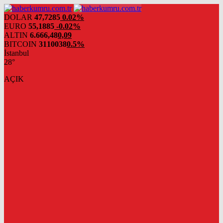
DOLAR
47,7285
0.02%
EURO
55,1885
-0.02%
ALTIN
6.666,48
0,09
BITCOIN
3110038
0.5%
İstanbul
28°
AÇIK