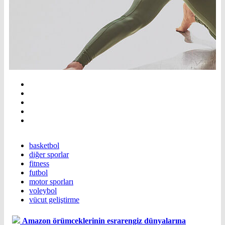
basketbol
diğer sporlar
fitness
futbol
motor sporları
voleybol
vücut geliştirme
Amazon örümceklerinin esrarengiz dünyalarına