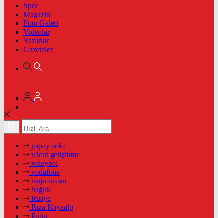
Spor
Magazin
Foto Galeri
Videolar
Yazarlar
Gazeteler
yapay zeka
vücut geliştirme
voleybol
vodafone
tanju özcan
Sağlık
Rusya
Rıza Kayaalp
Putin