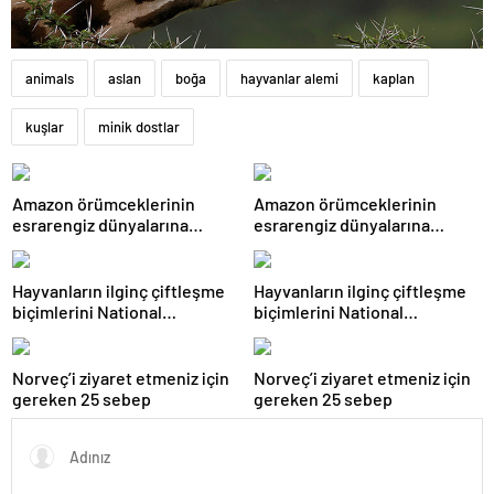
animals
aslan
boğa
hayvanlar alemi
kaplan
kuşlar
minik dostlar
Amazon örümceklerinin
Amazon örümceklerinin
esrarengiz dünyalarına
esrarengiz dünyalarına
gitmeye hazır olun.
gitmeye hazır olun.
Hayvanların ilginç çiftleşme
Hayvanların ilginç çiftleşme
biçimlerini National
biçimlerini National
Geographic görüntüledi.
Geographic görüntüledi.
Norveç’i ziyaret etmeniz için
Norveç’i ziyaret etmeniz için
gereken 25 sebep
gereken 25 sebep