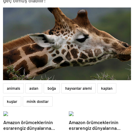
geç olmuş olabilir!
animals
aslan
boğa
hayvanlar alemi
kaplan
kuşlar
minik dostlar
Amazon örümceklerinin
Amazon örümceklerinin
esrarengiz dünyalarına
esrarengiz dünyalarına
gitmeye hazır olun.
gitmeye hazır olun.