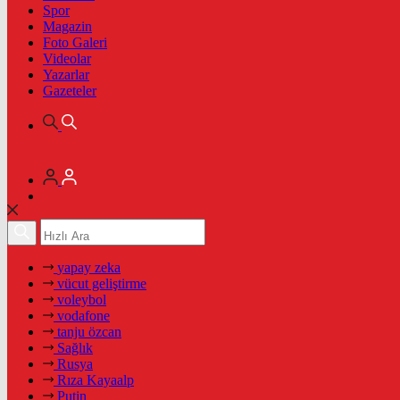
Spor
Magazin
Foto Galeri
Videolar
Yazarlar
Gazeteler
yapay zeka
vücut geliştirme
voleybol
vodafone
tanju özcan
Sağlık
Rusya
Rıza Kayaalp
Putin