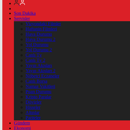
Son Dakika
Servisler
Vizyondaki Filmler
Haftanin Filmleri
Hava Durumu
Hava Durumu 2
Yol Durumu
Yol Durumu 2
Canlı Tv
Canlı Tv 2
Yayın Akışları
Yayın Akışları 2
Nöbetçi Eczaneler
Canlı Borsa
Namaz Vakitleri
Puan Durumu
Kripto Paralar
Dövizler
Hisseler
Altınlar
Pariteler
Gündem
Ekonomi