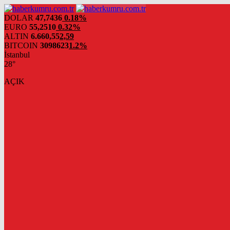
DOLAR
47,7436
0.18%
EURO
55,2510
0.32%
ALTIN
6.660,55
2,59
BITCOIN
3098623
1.2%
İstanbul
28°
AÇIK