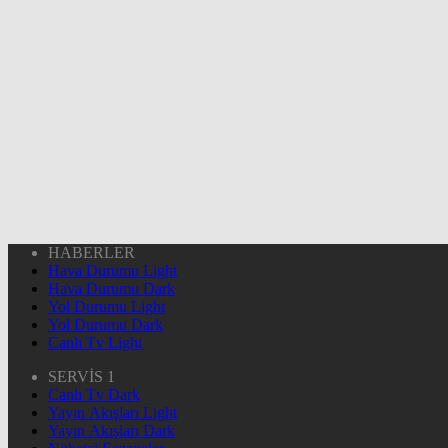
HABERLER
Hava Durumu Light
Hava Durumu Dark
Yol Durumu Light
Yol Durumu Dark
Canlı Tv Light
SERVİS 1
Canlı Tv Dark
Yayın Akışları Light
Yayın Akışları Dark