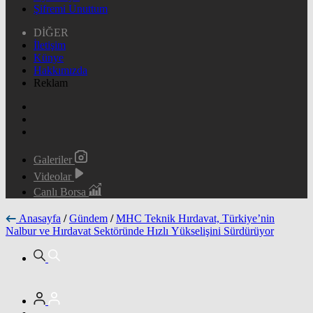
Şifremi Unuttum
DİĞER
İletişim
Künye
Hakkımızda
Reklam
Galeriler
Videolar
Canlı Borsa
Anasayfa
/
Gündem
/
MHC Teknik Hırdavat, Türkiye’nin
Nalbur ve Hırdavat Sektöründe Hızlı Yükselişini Sürdürüyor