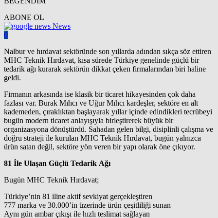
BEĞENDİM
ABONE OL
News
0
Nalbur ve hırdavat sektöründe son yıllarda adından sıkça söz ettiren
MHC Teknik Hırdavat, kısa sürede Türkiye genelinde güçlü bir
tedarik ağı kurarak sektörün dikkat çeken firmalarından biri haline
geldi.
Firmanın arkasında ise klasik bir ticaret hikayesinden çok daha
fazlası var. Burak Mıhcı ve Uğur Mıhcı kardeşler, sektöre en alt
kademeden, çıraklıktan başlayarak yıllar içinde edindikleri tecrübeyi
bugün modern ticaret anlayışıyla birleştirerek büyük bir
organizasyona dönüştürdü. Sahadan gelen bilgi, disiplinli çalışma ve
doğru strateji ile kurulan MHC Teknik Hırdavat, bugün yalnızca
ürün satan değil, sektöre yön veren bir yapı olarak öne çıkıyor.
81 İle Ulaşan Güçlü Tedarik Ağı
Bugün MHC Teknik Hırdavat;
Türkiye’nin 81 iline aktif sevkiyat gerçekleştiren
777 marka ve 30.000’in üzerinde ürün çeşitliliği sunan
Aynı gün ambar çıkışı ile hızlı teslimat sağlayan