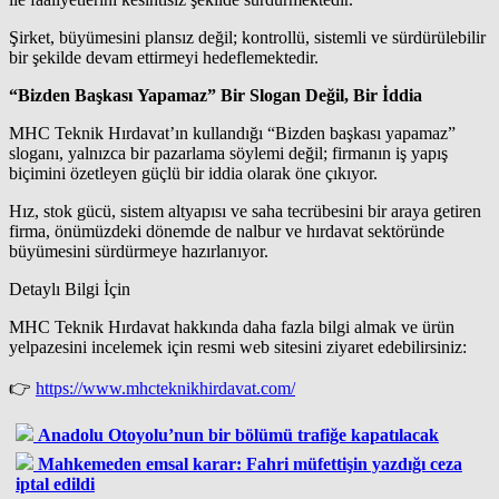
Şirket, büyümesini plansız değil; kontrollü, sistemli ve sürdürülebilir
bir şekilde devam ettirmeyi hedeflemektedir.
“Bizden Başkası Yapamaz” Bir Slogan Değil, Bir İddia
MHC Teknik Hırdavat’ın kullandığı “Bizden başkası yapamaz”
sloganı, yalnızca bir pazarlama söylemi değil; firmanın iş yapış
biçimini özetleyen güçlü bir iddia olarak öne çıkıyor.
Hız, stok gücü, sistem altyapısı ve saha tecrübesini bir araya getiren
firma, önümüzdeki dönemde de nalbur ve hırdavat sektöründe
büyümesini sürdürmeye hazırlanıyor.
Detaylı Bilgi İçin
MHC Teknik Hırdavat hakkında daha fazla bilgi almak ve ürün
yelpazesini incelemek için resmi web sitesini ziyaret edebilirsiniz:
👉
https://www.mhcteknikhirdavat.com/
Anadolu Otoyolu’nun bir bölümü trafiğe kapatılacak
Mahkemeden emsal karar: Fahri müfettişin yazdığı ceza
iptal edildi