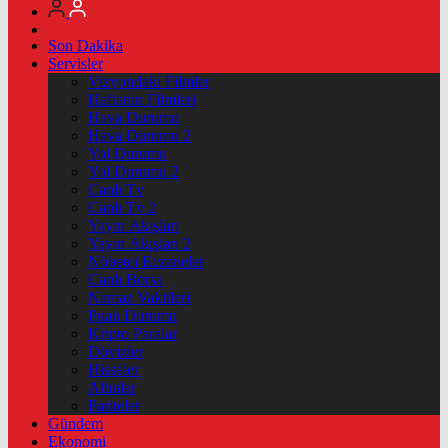
Son Dakika
Servisler
Vizyondaki Filmler
Haftanin Filmleri
Hava Durumu
Hava Durumu 2
Yol Durumu
Yol Durumu 2
Canlı Tv
Canlı Tv 2
Yayın Akışları
Yayın Akışları 2
Nöbetçi Eczaneler
Canlı Borsa
Namaz Vakitleri
Puan Durumu
Kripto Paralar
Dövizler
Hisseler
Altınlar
Pariteler
Gündem
Ekonomi