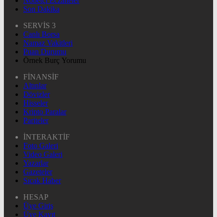
Nöbetçi Eczaneler
Son Dakika
SERVİS 3
Canlı Borsa
Namaz Vakitleri
Puan Durumu
Örnek Burç Yorumu
FİNANSİF
Altınlar
Dövizler
Hisseler
Kripto Paralar
Pariteler
İNTERAKTİF
Foto Galeri
Video Galeri
Yazarlar
Gazeteler
Sıcak Haber
HESAP
Üye Giriş
Üye Kayıt