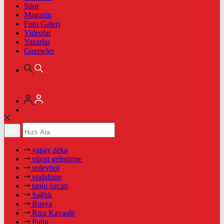
Spor
Magazin
Foto Galeri
Videolar
Yazarlar
Gazeteler
yapay zeka
vücut geliştirme
voleybol
vodafone
tanju özcan
Sağlık
Rusya
Rıza Kayaalp
Putin