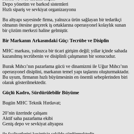
Depo yönetim ve barkod sistemleri
Hızlı sipariş ve sevkiyat organizasyonu
Bu altyapı sayesinde firma, yalnızca ürün sağlayan bir tedarikçi
olmanın ötesine geçerek iş ortaklarına operasyonel kolaylık sunan
bir çözüm merkezi haline gelmiştir.
Bir Markanın Arkasındaki Güç: Tecrübe ve Disiplin
MHC markası, yalnızca bir ticari girişim değil; yıllar içinde sahada
kazanılmış tecrübenin ve disiplinli çalışmanın bir sonucudur.
Burak Mıhcı’nın pazarlama gücü ve dinamizmi ile Uğur Mıhcı’nın
operasyonel disiplini, markanın temel yapı taşlarını oluşturmaktadır.
Bu uyum, firmanın hızlı büyümesinin en önemli sebeplerinden biri
olarak gösterilmektedir.
Güçlü Kadro, Sürdürülebilir Büyüme
Bugün MHC Teknik Hırdavat;
20’nin üzerinde çalışanı
Aktif saha pazarlama ekibi
Geniş depo ve sevkiyat altyapısı
ile faaliyetlerini kesintisiz şekilde sürdürmektedir.