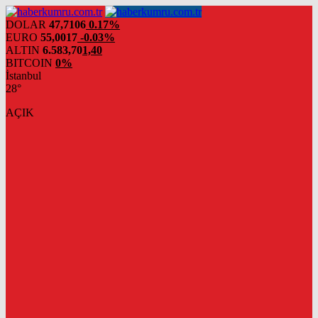
DOLAR
47,7106
0.17%
EURO
55,0017
-0.03%
ALTIN
6.583,70
1,40
BITCOIN
0%
İstanbul
28°
AÇIK