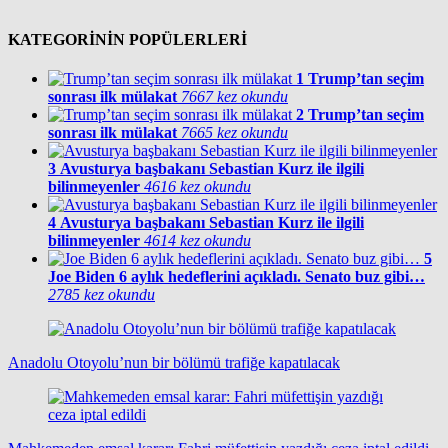
KATEGORİNİN POPÜLERLERİ
1
Trump’tan seçim
sonrası ilk mülakat
7667 kez okundu
2
Trump’tan seçim
sonrası ilk mülakat
7665 kez okundu
3
Avusturya başbakanı Sebastian Kurz ile ilgili
bilinmeyenler
4616 kez okundu
4
Avusturya başbakanı Sebastian Kurz ile ilgili
bilinmeyenler
4614 kez okundu
5
Joe Biden 6 aylık hedeflerini açıkladı. Senato buz gibi…
2785 kez okundu
Anadolu Otoyolu’nun bir bölümü trafiğe kapatılacak