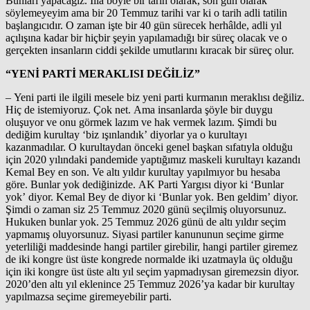
Bunları yapacağız. İlla böyle bir tarih olarak, son gün olarak
söylemeyeyim ama bir 20 Temmuz tarihi var ki o tarih adli tatilin
başlangıcıdır. O zaman işte bir 40 gün sürecek herhâlde, adli yıl
açılışına kadar bir hiçbir şeyin yapılamadığı bir süreç olacak ve o
gerçekten insanların ciddi şekilde umutlarını kıracak bir süreç olur.
“YENİ PARTİ MERAKLISI DEĞİLİZ”
– Yeni parti ile ilgili mesele biz yeni parti kurmanın meraklısı değiliz.
Hiç de istemiyoruz. Çok net. Ama insanlarda şöyle bir duygu
oluşuyor ve onu görmek lazım ve hak vermek lazım. Şimdi bu
dediğim kurultay ‘biz ışınlandık’ diyorlar ya o kurultayı
kazanmadılar. O kurultaydan önceki genel başkan sıfatıyla olduğu
için 2020 yılındaki pandemide yaptığımız maskeli kurultayı kazandı
Kemal Bey en son. Ve altı yıldır kurultay yapılmıyor bu hesaba
göre. Bunlar yok dediğinizde. AK Parti Yargısı diyor ki ‘Bunlar
yok’ diyor. Kemal Bey de diyor ki ‘Bunlar yok. Ben geldim’ diyor.
Şimdi o zaman siz 25 Temmuz 2020 günü seçilmiş oluyorsunuz.
Hukuken bunlar yok. 25 Temmuz 2026 günü de altı yıldır seçim
yapmamış oluyorsunuz. Siyasi partiler kanununun seçime girme
yeterliliği maddesinde hangi partiler girebilir, hangi partiler giremez
de iki kongre üst üste kongrede normalde iki uzatmayla üç olduğu
için iki kongre üst üste altı yıl seçim yapmadıysan giremezsin diyor.
2020’den altı yıl eklenince 25 Temmuz 2026’ya kadar bir kurultay
yapılmazsa seçime giremeyebilir parti.