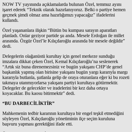
NOW TV yayınında açıklamalarda bulunan Özel, temmuz ayını
işaret ederek “Teknik olarak hazırlanıyoruz. Belki o partiye hemen
geçmek şimdi olmaz ama hazırlığımızı yapacağız” ifadelerini
kullandı.
Özel yaşananlara ilişkin “Bütün bu kumpası sarayın aparatları
planladı. Onlar geziyor partide şu anda. Mesele Erdoğan ile millet
arasında. Özgür Özel’le Kılıçdaroğlu arasında bir mesele değildir”
dedi.
Delegelerin olağanüstü kurultay için genel merkeze sunduğu
imzalara dikkat çeken Özel, Kemal Kılıçdaroğlu’na seslenerek
“Artık siz buna direnemezsiniz ve bugün yakışanı CHP’de genel
başkanlık yapmış olan birisine yakışanı bugün yargı kararıyla margı
kararıyla butlanla, şutlanla gelip de oraya oturanlara eğer ki bu rozeti
takmaya utanmıyorlarsa yakışanı partiyi kurultaya götürmektir.
Delegeler de gelecekler ve iradelerini bir kez daha ortaya
koyacaklar. Bu kaosu bitirmektir” dedi.
“BU DARBECİLİKTİR”
Mahkemenin tedbir kararının kurultaya bir engel teşkil etmediğini
söyleyen Özel, Kılıçdaroğlu yönetiminin ilçe seçim kuruluna
başvuru yapması gerektiğini ifade etti.