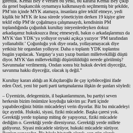
girerdik. Kemal Bey’e verilen bu yetki, bu kararla Kemal Bey çıkıp
da genel başkancılık oynamaya kalkmasaydı seçilmemiş bir şekilde,
PM’nin içinde MYK atamaya, insanlara göre teklif etmeye, yedi
kişilik bir MYK ile kısa sürede yöneticiyim derken 19 kişiye göre
teklif edip PM’de çoğalmaya çalışmasaydı, kendisinin PM
toplandığında çoğunluk kurultay isteyenlerdeyken dokuz
arkadaşımız hukuksuzca ihraç etmeseydi, bakın o arkadaşlarımızı da
MYK‘dan YDK‘ya yolluyor oysaki açıkça yazıyor ‘PM tarafından
yollanabilir.’ Çoğunluğu yok diye orada, yollayamayacak diye
yetkisiz bir organdan yolluyor. Daha o toplantı YDK toplantısı
bugün yapılacak. Yargıtay‘a yazı yazıp bunları milletvekilliği düştü
diyor. MYK‘dan milletvekilliği düşürülüldüğü nerede görülmüş?
Savunmalar verilmemiş. Ondan sonra biz hukuk devleti diyeceğiz,
savunma hakkı diyeceğiz, olacak iş değil.”
Kurultay kararı aldığı an Kılıçdaroğlu ile çay içebileceğini ifade
eden Özel, yeni bir parti parti tartışmalarına ilişkin de şunları söyledi:
– Üyemizin, delegemizin, il başkanlarımızın, bu partiyi seven
herkesin bizim önümüze koyduğu takvim şu: Parti içinde
yapabileceğiniz bütün mücadeleyi verin diyorlar. Biz bu mücadeleyi
üçe ayırdık. Hukuki, siyasi, fiziki mücadele. Başka çaresi yok.
Gerektiği yerde toplanıp miting de yapıyoruz, fiziki mücadele
dediğim o. Gerektiği yerde direniyoruz. Gerektiği yerde millete
gidiyoruz. Siyasi mücadele sürüyor, hukuki mücadele sürüyor.