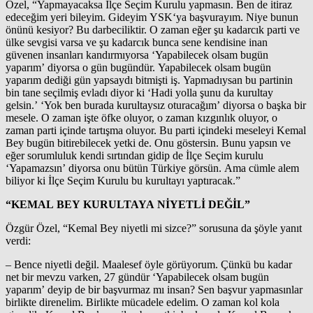
Özel, “Yapmayacaksa İlçe Seçim Kurulu yapmasın. Ben de itiraz
edeceğim yeri bileyim. Gideyim YSK‘ya başvurayım. Niye bunun
önünü kesiyor? Bu darbeciliktir. O zaman eğer şu kadarcık parti ve
ülke sevgisi varsa ve şu kadarcık bunca sene kendisine inan
güvenen insanları kandırmıyorsa ‘Yapabilecek olsam bugün
yaparım’ diyorsa o gün bugündür. Yapabilecek olsam bugün
yaparım dediği gün yapsaydı bitmişti iş. Yapmadıysan bu partinin
bin tane seçilmiş evladı diyor ki ‘Hadi yolla şunu da kurultay
gelsin.’ ‘Yok ben burada kurultaysız oturacağım’ diyorsa o başka bir
mesele. O zaman işte öfke oluyor, o zaman kızgınlık oluyor, o
zaman parti içinde tartışma oluyor. Bu parti içindeki meseleyi Kemal
Bey bugün bitirebilecek yetki de. Onu göstersin. Bunu yapsın ve
eğer sorumluluk kendi sırtından gidip de İlçe Seçim kurulu
‘Yapamazsın’ diyorsa onu bütün Türkiye görsün. Ama cümle alem
biliyor ki İlçe Seçim Kurulu bu kurultayı yaptıracak.”
“KEMAL BEY KURULTAYA NİYETLİ DEĞİL”
Özgür Özel, “Kemal Bey niyetli mi sizce?” sorusuna da şöyle yanıt
verdi:
– Bence niyetli değil. Maalesef öyle görüyorum. Çünkü bu kadar
net bir mevzu varken, 27 gündür ‘Yapabilecek olsam bugün
yaparım’ deyip de bir başvurmaz mı insan? Sen başvur yapmasınlar
birlikte direnelim. Birlikte mücadele edelim. O zaman kol kola