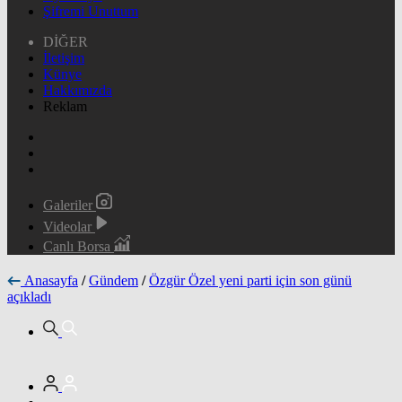
Şifremi Unuttum
DİĞER
İletişim
Künye
Hakkımızda
Reklam
Galeriler
Videolar
Canlı Borsa
Anasayfa
/
Gündem
/
Özgür Özel yeni parti için son günü
açıkladı