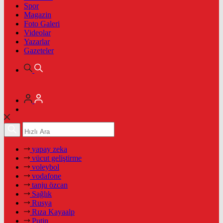
Spor
Magazin
Foto Galeri
Videolar
Yazarlar
Gazeteler
yapay zeka
vücut geliştirme
voleybol
vodafone
tanju özcan
Sağlık
Rusya
Rıza Kayaalp
Putin