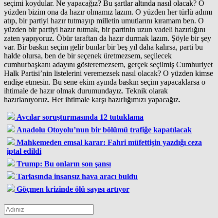
seçimi koydular. Ne yapacağız? Bu şartlar altında nasıl olacak? O
yüzden bizim ona da hazır olmamız lazım. O yüzden her türlü adımı
atıp, bir partiyi hazır tutmayıp milletin umutlarını kıramam ben. O
yüzden bir partiyi hazır tutmak, bir partinin uzun vadeli hazırlığını
zaten yapıyoruz. Öbür taraftan da hazır durmak lazım. Şöyle bir şey
var. Bir baskın seçim gelir bunlar bir beş yıl daha kalırsa, parti bu
halde olursa, ben de bir seçenek üretmezsem, seçilecek
cumhurbaşkanı adayını gösteremezsem, gerçek seçilmiş Cumhuriyet
Halk Partisi’nin listelerini veremezsek nasıl olacak? O yüzden kimse
endişe etmesin. Bu sene ekim ayında baskın seçim yapacaklarsa o
ihtimale de hazır olmak durumundayız. Teknik olarak
hazırlanıyoruz. Her ihtimale karşı hazırlığımızı yapacağız.
Avcılar soruşturmasında 12 tutuklama
Anadolu Otoyolu’nun bir bölümü trafiğe kapatılacak
Mahkemeden emsal karar: Fahri müfettişin yazdığı ceza
iptal edildi
Trump: Bu onların son şansı
Tarlasında insansız hava aracı buldu
Göçmen krizinde ölü sayısı artıyor