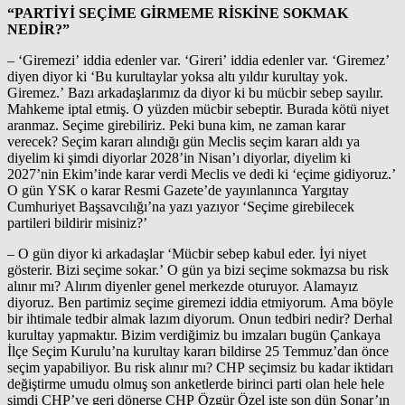
“PARTİYİ SEÇİME GİRMEME RİSKİNE SOKMAK
NEDİR?”
– ‘Giremezi’ iddia edenler var. ‘Gireri’ iddia edenler var. ‘Giremez’
diyen diyor ki ‘Bu kurultaylar yoksa altı yıldır kurultay yok.
Giremez.’ Bazı arkadaşlarımız da diyor ki bu mücbir sebep sayılır.
Mahkeme iptal etmiş. O yüzden mücbir sebeptir. Burada kötü niyet
aranmaz. Seçime girebiliriz. Peki buna kim, ne zaman karar
verecek? Seçim kararı alındığı gün Meclis seçim kararı aldı ya
diyelim ki şimdi diyorlar 2028’in Nisan’ı diyorlar, diyelim ki
2027’nin Ekim’inde karar verdi Meclis ve dedi ki ‘eçime gidiyoruz.’
O gün YSK o karar Resmi Gazete’de yayınlanınca Yargıtay
Cumhuriyet Başsavcılığı’na yazı yazıyor ‘Seçime girebilecek
partileri bildirir misiniz?’
– O gün diyor ki arkadaşlar ‘Mücbir sebep kabul eder. İyi niyet
gösterir. Bizi seçime sokar.’ O gün ya bizi seçime sokmazsa bu risk
alınır mı? Alırım diyenler genel merkezde oturuyor. Alamayız
diyoruz. Ben partimiz seçime giremezi iddia etmiyorum. Ama böyle
bir ihtimale tedbir almak lazım diyorum. Onun tedbiri nedir? Derhal
kurultay yapmaktır. Bizim verdiğimiz bu imzaları bugün Çankaya
İlçe Seçim Kurulu’na kurultay kararı bildirse 25 Temmuz’dan önce
seçim yapabiliyor. Bu risk alınır mı? CHP seçimsiz bu kadar iktidarı
değiştirme umudu olmuş son anketlerde birinci parti olan hele hele
şimdi CHP’ye geri dönerse CHP Özgür Özel işte son dün Sonar’ın