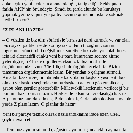
anketi çıktı yani herkesin abone olduğu, takip ettiği. Sekiz puan
farkla AKP’nin önündeyiz. Şimdi bu şartla altında bu kurultayı
yapmak yerine yapmayıp partiyi seçime girmeme riskine sokmak
nedir bir kere?
“Z PLANI HAZIR”
– O yüzden de biz tüm yönleriyle bir siyasi parti kurmak ve var olan
bazı siyasi partiler ile de konuşarak onların tüzüğünü, ismini,
logosunu, yönetimini değiştirmek suretiyle hızlı aksiyon alabilmek
için iki alternatifli çünkü yeni bir parti kurarsanız seçime girme
yeterliliği için 41 ilde örgütleneceksiniz ki bizim 81 ilde
örgütlenmemiz lazım. 3’te 1 ilçesinde örgütleneceksiniz. Bizim
tamamında örgütlenmemiz lazım. Bir yandan o çalışma sürmeli.
Ama bir baskın seçim ihtimaline karşı da bir başka siyasi parti hazır
olmalı ve baskın seçimde cumhurbaşkanı adayını gösterebilecek,
grubu olan partiler gösterebilir. Milletvekili listelerinin verileceği bir
partinin hazır olması lazım. Herkes de bilsin ki her olasılığa hazırız.
A planımız burada kalmak, B de kalmak, C de kalmak olsun ama bir
yerde Z planı lazım. O planlar da hazır.”
Yeni bir partiye teknik olarak hazırlandıklarını ifade eden Özel,
şöyle devam etti:
– Temmuz ayının sonunda, ağustos ayının başında ekim ayına erken