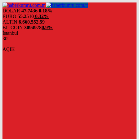
DOLAR
47,7436
0.18%
EURO
55,2510
0.32%
ALTIN
6.660,55
2,59
BITCOIN
3094978
0.9%
İstanbul
30°
AÇIK