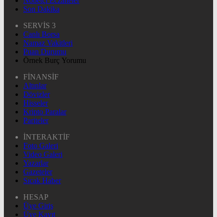
Nöbetçi Eczaneler
Son Dakika
SERVİS 3
Canlı Borsa
Namaz Vakitleri
Puan Durumu
Örnek Burç Yorumu
FİNANSİF
Altınlar
Dövizler
Hisseler
Kripto Paralar
Pariteler
İNTERAKTİF
Foto Galeri
Video Galeri
Yazarlar
Gazeteler
Sıcak Haber
HESAP
Üye Giriş
Üye Kayıt