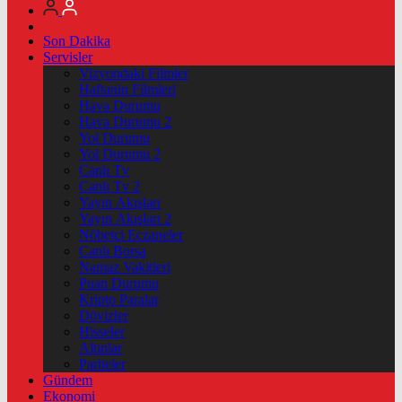
Son Dakika
Servisler
Vizyondaki Filmler
Haftanin Filmleri
Hava Durumu
Hava Durumu 2
Yol Durumu
Yol Durumu 2
Canlı Tv
Canlı Tv 2
Yayın Akışları
Yayın Akışları 2
Nöbetçi Eczaneler
Canlı Borsa
Namaz Vakitleri
Puan Durumu
Kripto Paralar
Dövizler
Hisseler
Altınlar
Pariteler
Gündem
Ekonomi