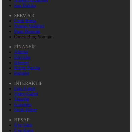
Nöbetçi Eczaneler
Son Dakika
SERVİS 3
Canlı Borsa
Namaz Vakitleri
Puan Durumu
Örnek Burç Yorumu
FİNANSİF
Altınlar
Dövizler
Hisseler
Kripto Paralar
Pariteler
İNTERAKTİF
Foto Galeri
Video Galeri
Yazarlar
Gazeteler
Sıcak Haber
HESAP
Üye Giriş
Üye Kayıt