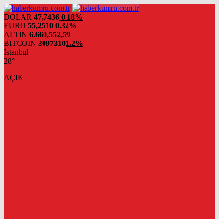
DOLAR
47,7436
0.18%
EURO
55,2510
0.32%
ALTIN
6.660,55
2,59
BITCOIN
3097310
1.2%
İstanbul
28°
AÇIK