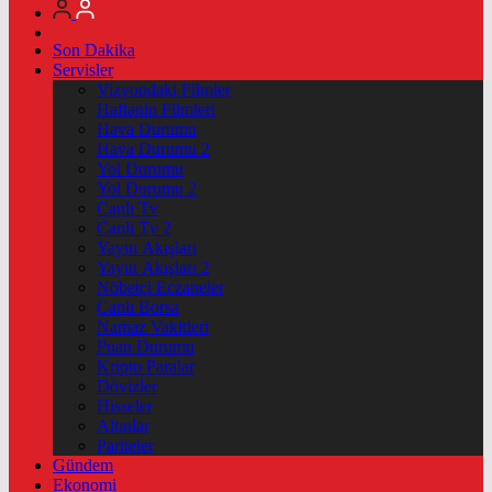
Son Dakika
Servisler
Vizyondaki Filmler
Haftanin Filmleri
Hava Durumu
Hava Durumu 2
Yol Durumu
Yol Durumu 2
Canlı Tv
Canlı Tv 2
Yayın Akışları
Yayın Akışları 2
Nöbetçi Eczaneler
Canlı Borsa
Namaz Vakitleri
Puan Durumu
Kripto Paralar
Dövizler
Hisseler
Altınlar
Pariteler
Gündem
Ekonomi