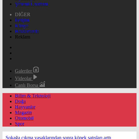
Şifremi Unuttum
DİĞER
İletişim
Künye
Hakkımızda
Reklam
Galeriler
Videolar
Canlı Borsa
Bilim & Teknoloji
Doğa
Hayvanlar
Magazin
Otomobil
Spor
Sokağa çıkma yasaklarından sonra köpek satışları arttı