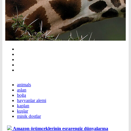
animals
aslan
boğa
hayvanlar alemi
kaplan
kuşlar
minik dostlar
Amazon örümceklerinin esrarengiz dünyalarına