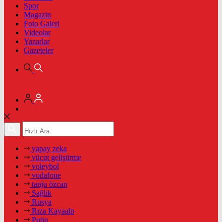
Spor
Magazin
Foto Galeri
Videolar
Yazarlar
Gazeteler
yapay zeka
vücut geliştirme
voleybol
vodafone
tanju özcan
Sağlık
Rusya
Rıza Kayaalp
Putin