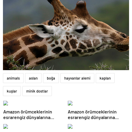
animals
aslan
boğa
hayvanlar alemi
kaplan
kuşlar
minik dostlar
Amazon örümceklerinin
Amazon örümceklerinin
esrarengiz dünyalarına
esrarengiz dünyalarına
gitmeye hazır olun.
gitmeye hazır olun.