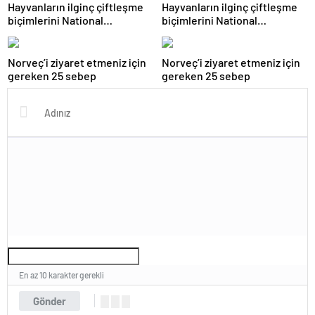
Hayvanların ilginç çiftleşme
Hayvanların ilginç çiftleşme
biçimlerini National
biçimlerini National
Geographic görüntüledi.
Geographic görüntüledi.
Norveç’i ziyaret etmeniz için
Norveç’i ziyaret etmeniz için
gereken 25 sebep
gereken 25 sebep
En az 10 karakter gerekli
Gönder