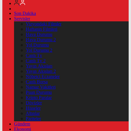
Son Dakika
Servisler
Vizyondaki Filmler
Haftanin Filmleri
Hava Durumu
Hava Durumu 2
Yol Durumu
Yol Durumu 2
Canlı Tv
Canlı Tv 2
Yayın Akışları
Yayın Akışları 2
Nöbetçi Eczaneler
Canlı Borsa
Namaz Vakitleri
Puan Durumu
Kripto Paralar
Dövizler
Hisseler
Altınlar
Pariteler
Gündem
Ekonomi