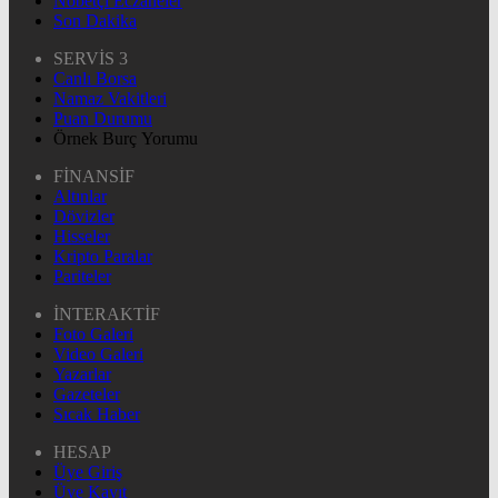
Nöbetçi Eczaneler
Son Dakika
SERVİS 3
Canlı Borsa
Namaz Vakitleri
Puan Durumu
Örnek Burç Yorumu
FİNANSİF
Altınlar
Dövizler
Hisseler
Kripto Paralar
Pariteler
İNTERAKTİF
Foto Galeri
Video Galeri
Yazarlar
Gazeteler
Sıcak Haber
HESAP
Üye Giriş
Üye Kayıt