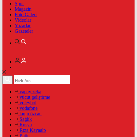
Spor
Magazin
Foto Galeri
Videolar
Yazarlar
Gazeteler
yapay zeka
vücut geliştirme
voleybol
vodafone
tanju özcan
Sağlık
Rusya
Rıza Kayaalp
Putin