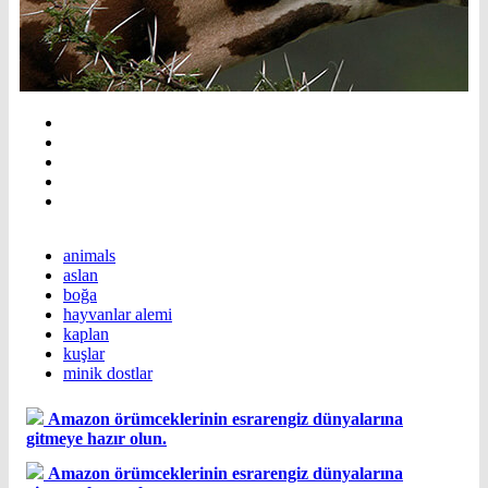
animals
aslan
boğa
hayvanlar alemi
kaplan
kuşlar
minik dostlar
Amazon örümceklerinin esrarengiz dünyalarına
gitmeye hazır olun.
Amazon örümceklerinin esrarengiz dünyalarına