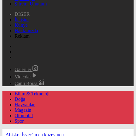
Şifremi Unuttum
DİĞER
İletişim
Künye
Hakkımızda
Reklam
Galeriler
Videolar
Canlı Borsa
Bilim & Teknoloji
Doğa
Hayvanlar
Magazin
Otomobil
Spor
Abisko: İsveç’in en kuzey ucu