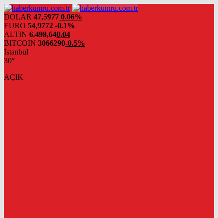
DOLAR
47,5977
0.06%
EURO
54,9772
-0.1%
ALTIN
6.498,64
0,04
BITCOIN
3066290
-0.5%
İstanbul
30°
AÇIK