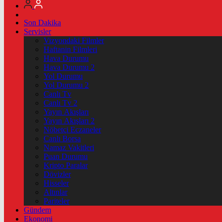
Son Dakika
Servisler
Vizyondaki Filmler
Haftanin Filmleri
Hava Durumu
Hava Durumu 2
Yol Durumu
Yol Durumu 2
Canlı Tv
Canlı Tv 2
Yayın Akışları
Yayın Akışları 2
Nöbetçi Eczaneler
Canlı Borsa
Namaz Vakitleri
Puan Durumu
Kripto Paralar
Dövizler
Hisseler
Altınlar
Pariteler
Gündem
Ekonomi