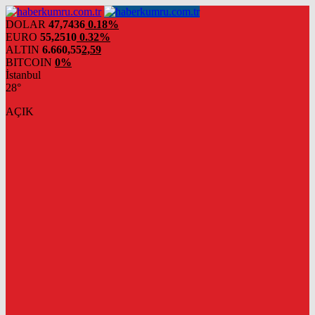
DOLAR
47,7436
0.18%
EURO
55,2510
0.32%
ALTIN
6.660,55
2,59
BITCOIN
0%
İstanbul
28°
AÇIK