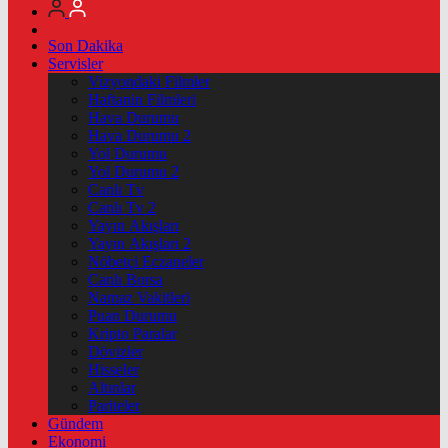
Son Dakika
Servisler
Vizyondaki Filmler
Haftanin Filmleri
Hava Durumu
Hava Durumu 2
Yol Durumu
Yol Durumu 2
Canlı Tv
Canlı Tv 2
Yayın Akışları
Yayın Akışları 2
Nöbetçi Eczaneler
Canlı Borsa
Namaz Vakitleri
Puan Durumu
Kripto Paralar
Dövizler
Hisseler
Altınlar
Pariteler
Gündem
Ekonomi