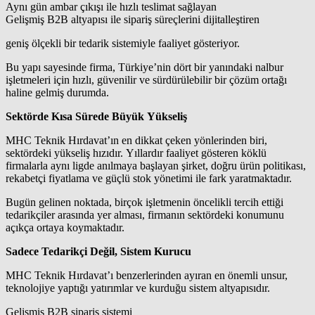
Aynı gün ambar çıkışı ile hızlı teslimat sağlayan
Gelişmiş B2B altyapısı ile sipariş süreçlerini dijitalleştiren
geniş ölçekli bir tedarik sistemiyle faaliyet gösteriyor.
Bu yapı sayesinde firma, Türkiye’nin dört bir yanındaki nalbur
işletmeleri için hızlı, güvenilir ve sürdürülebilir bir çözüm ortağı
haline gelmiş durumda.
Sektörde Kısa Sürede Büyük Yükseliş
MHC Teknik Hırdavat’ın en dikkat çeken yönlerinden biri,
sektördeki yükseliş hızıdır. Yıllardır faaliyet gösteren köklü
firmalarla aynı ligde anılmaya başlayan şirket, doğru ürün politikası,
rekabetçi fiyatlama ve güçlü stok yönetimi ile fark yaratmaktadır.
Bugün gelinen noktada, birçok işletmenin öncelikli tercih ettiği
tedarikçiler arasında yer alması, firmanın sektördeki konumunu
açıkça ortaya koymaktadır.
Sadece Tedarikçi Değil, Sistem Kurucu
MHC Teknik Hırdavat’ı benzerlerinden ayıran en önemli unsur,
teknolojiye yaptığı yatırımlar ve kurduğu sistem altyapısıdır.
Gelişmiş B2B sipariş sistemi