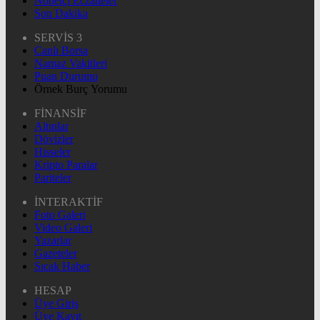
Nöbetçi Eczaneler
Son Dakika
SERVİS 3
Canlı Borsa
Namaz Vakitleri
Puan Durumu
Örnek Burç Yorumu
FİNANSİF
Altınlar
Dövizler
Hisseler
Kripto Paralar
Pariteler
İNTERAKTİF
Foto Galeri
Video Galeri
Yazarlar
Gazeteler
Sıcak Haber
HESAP
Üye Giriş
Üye Kayıt