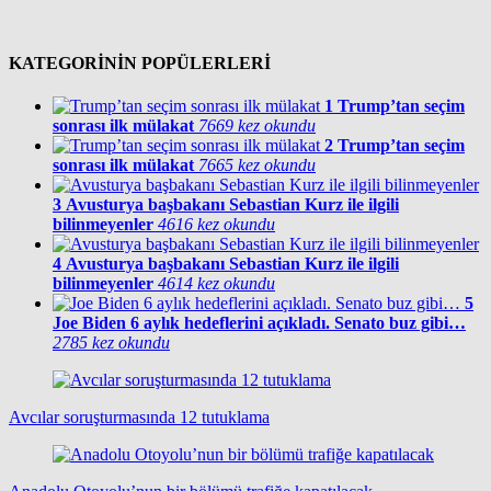
KATEGORİNİN POPÜLERLERİ
1
Trump’tan seçim
sonrası ilk mülakat
7669 kez okundu
2
Trump’tan seçim
sonrası ilk mülakat
7665 kez okundu
3
Avusturya başbakanı Sebastian Kurz ile ilgili
bilinmeyenler
4616 kez okundu
4
Avusturya başbakanı Sebastian Kurz ile ilgili
bilinmeyenler
4614 kez okundu
5
Joe Biden 6 aylık hedeflerini açıkladı. Senato buz gibi…
2785 kez okundu
Avcılar soruşturmasında 12 tutuklama