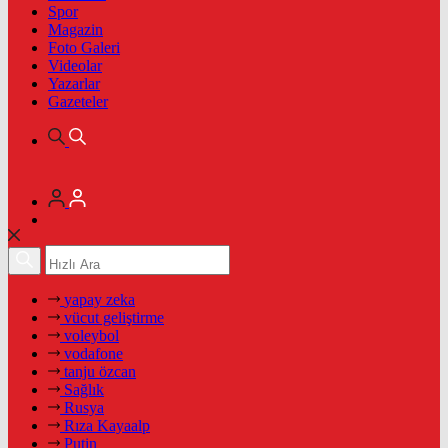
Spor
Magazin
Foto Galeri
Videolar
Yazarlar
Gazeteler
yapay zeka
vücut geliştirme
voleybol
vodafone
tanju özcan
Sağlık
Rusya
Rıza Kayaalp
Putin