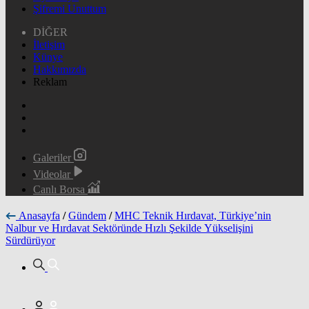
Şifremi Unuttum
DİĞER
İletişim
Künye
Hakkımızda
Reklam
Galeriler
Videolar
Canlı Borsa
Anasayfa
/
Gündem
/
MHC Teknik Hırdavat, Türkiye’nin
Nalbur ve Hırdavat Sektöründe Hızlı Şekilde Yükselişini
Sürdürüyor