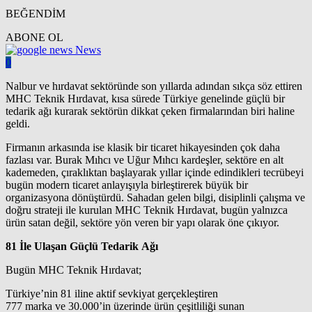
BEĞENDİM
ABONE OL
News
0
Nalbur ve hırdavat sektöründe son yıllarda adından sıkça söz ettiren
MHC Teknik Hırdavat, kısa sürede Türkiye genelinde güçlü bir
tedarik ağı kurarak sektörün dikkat çeken firmalarından biri haline
geldi.
Firmanın arkasında ise klasik bir ticaret hikayesinden çok daha
fazlası var. Burak Mıhcı ve Uğur Mıhcı kardeşler, sektöre en alt
kademeden, çıraklıktan başlayarak yıllar içinde edindikleri tecrübeyi
bugün modern ticaret anlayışıyla birleştirerek büyük bir
organizasyona dönüştürdü. Sahadan gelen bilgi, disiplinli çalışma ve
doğru strateji ile kurulan MHC Teknik Hırdavat, bugün yalnızca
ürün satan değil, sektöre yön veren bir yapı olarak öne çıkıyor.
81 İle Ulaşan Güçlü Tedarik Ağı
Bugün MHC Teknik Hırdavat;
Türkiye’nin 81 iline aktif sevkiyat gerçekleştiren
777 marka ve 30.000’in üzerinde ürün çeşitliliği sunan