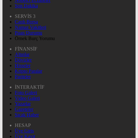
Nöbetçi Eczaneler
Son Dakika
SERVİS 3
Canlı Borsa
Namaz Vakitleri
Puan Durumu
Örnek Burç Yorumu
FİNANSİF
Altınlar
Dövizler
Hisseler
Kripto Paralar
Pariteler
İNTERAKTİF
Foto Galeri
Video Galeri
Yazarlar
Gazeteler
Sıcak Haber
HESAP
Üye Giriş
Üye Kayıt