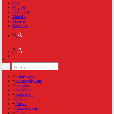
Spor
Magazin
Foto Galeri
Videolar
Yazarlar
Gazeteler
yapay zeka
vücut geliştirme
voleybol
vodafone
tanju özcan
Sağlık
Rusya
Rıza Kayaalp
Putin