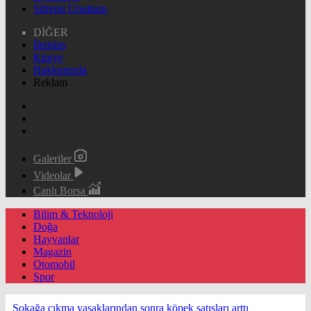
Şifremi Unuttum
DİĞER
İletişim
Künye
Hakkımızda
Reklam
Galeriler
Videolar
Canlı Borsa
Bilim & Teknoloji
Doğa
Hayvanlar
Magazin
Otomobil
Spor
Sokağa çıkma yasaklarından sonra köpek satışları arttı