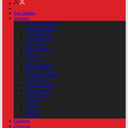
Son Dakika
Servisler
Vizyondaki Filmler
Haftanin Filmleri
Hava Durumu
Hava Durumu 2
Yol Durumu
Yol Durumu 2
Canlı Tv
Canlı Tv 2
Yayın Akışları
Yayın Akışları 2
Nöbetçi Eczaneler
Canlı Borsa
Namaz Vakitleri
Puan Durumu
Kripto Paralar
Dövizler
Hisseler
Altınlar
Pariteler
Gündem
Ekonomi