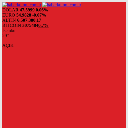
DOLAR
47,5999
0.06%
EURO
54,9828
-0.07%
ALTIN
6.507,38
0,17
BITCOIN
3075484
0.7%
İstanbul
29°
AÇIK