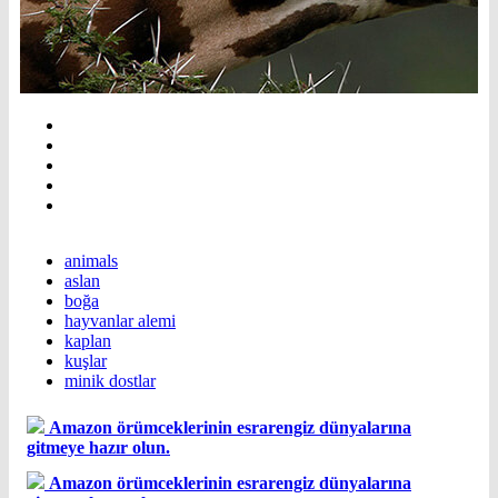
animals
aslan
boğa
hayvanlar alemi
kaplan
kuşlar
minik dostlar
Amazon örümceklerinin esrarengiz dünyalarına
gitmeye hazır olun.
Amazon örümceklerinin esrarengiz dünyalarına